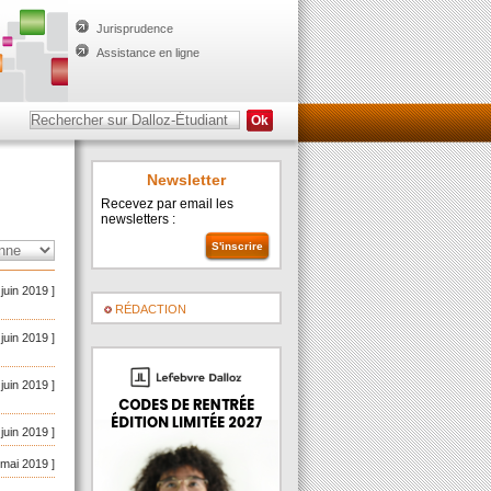
Jurisprudence
Assistance en ligne
Newsletter
Recevez par email les
newsletters :
 juin 2019 ]
RÉDACTION
 juin 2019 ]
 juin 2019 ]
 juin 2019 ]
 mai 2019 ]