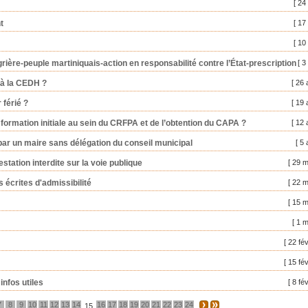
[ 24
t
[ 17
[ 10
ière-peuple martiniquais-action en responsabilité contre l’État-prescription
[ 3
 à la CEDH ?
[ 26 
 férié ?
[ 19 
 formation initiale au sein du CRFPA et de l’obtention du CAPA ?
[ 12 
 par un maire sans délégation du conseil municipal
[ 5 
station interdite sur la voie publique
[ 29 
écrites d'admissibilité
[ 22 
[ 15 
[ 1 
[ 22 fé
[ 15 fé
nfos utiles
[ 8 fé
7
8
9
10
11
12
13
14
16
17
18
19
20
21
22
23
24
15