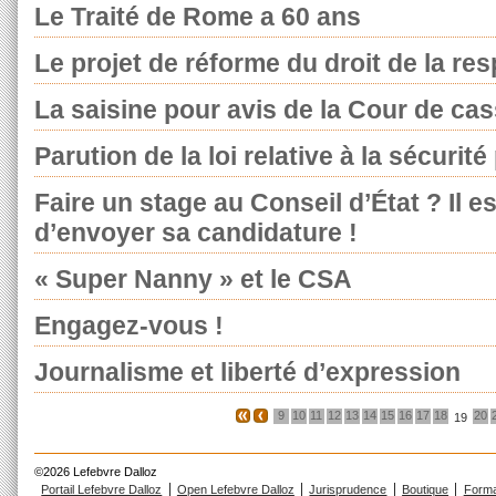
Le Traité de Rome a 60 ans
Le projet de réforme du droit de la res
La saisine pour avis de la Cour de ca
Parution de la loi relative à la sécurit
Faire un stage au Conseil d’État ? Il 
d’envoyer sa candidature !
« Super Nanny » et le CSA
Engagez-vous !
Journalisme et liberté d’expression
9
10
11
12
13
14
15
16
17
18
20
19
©2026 Lefebvre Dalloz
Portail Lefebvre Dalloz
Open Lefebvre Dalloz
Jurisprudence
Boutique
Forma