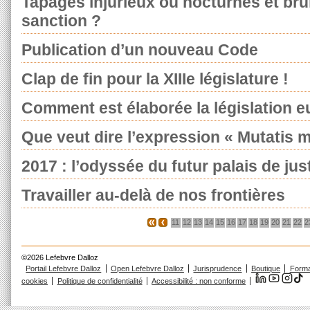
Tapages injurieux ou nocturnes et brui
sanction ?
Publication d’un nouveau Code
Clap de fin pour la XIIIe législature !
Comment est élaborée la législation 
Que veut dire l’expression « Mutatis 
2017 : l’odyssée du futur palais de jus
Travailler au-delà de nos frontières
11
12
13
14
15
16
17
18
19
20
21
22
2
©2026 Lefebvre Dalloz
Portail Lefebvre Dalloz
Open Lefebvre Dalloz
Jurisprudence
Boutique
Forma
cookies
Politique de confidentialité
Accessibilité : non conforme