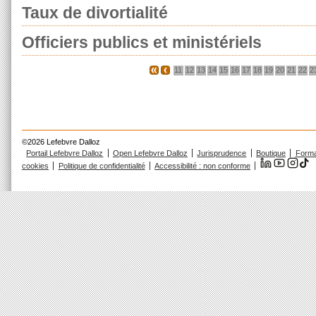
Taux de divortialité
Officiers publics et ministériels
11
12
13
14
15
16
17
18
19
20
21
22
2
©2026 Lefebvre Dalloz
Portail Lefebvre Dalloz
Open Lefebvre Dalloz
Jurisprudence
Boutique
Forma
cookies
Politique de confidentialité
Accessibilité : non conforme