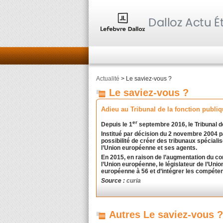
Actualité
> Le saviez-vous ?
Le saviez-vous ?
Adieu au Tribunal de la fonction publi
er
Depuis le 1
septembre 2016, le Tribunal de
Institué par décision du 2 novembre 2004 pa
possibilité de créer des tribunaux spécialis
l’Union européenne et ses agents.
En 2015, en raison de l’augmentation du co
l’Union européenne, le législateur de l’Un
européenne à 56 et d’intégrer les compétenc
Source :
curia
Autres Le saviez-vous ?