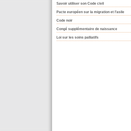
Savoir utiliser son Code civil
Pacte européen sur la migration et l’asile
Code noir
Congé supplémentaire de naissance
Loi sur les soins palliatifs