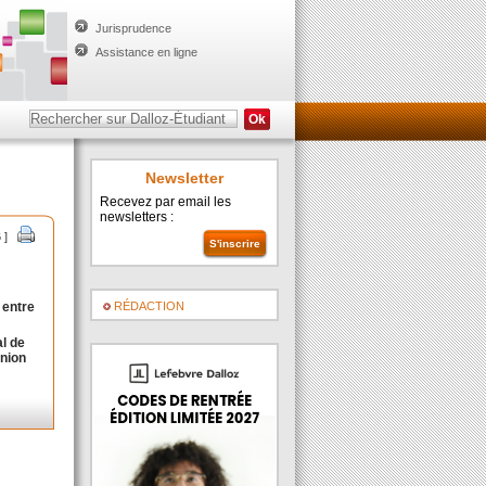
Jurisprudence
Assistance en ligne
Newsletter
Recevez par email les
newsletters :
 ]
RÉDACTION
 entre
al de
Union