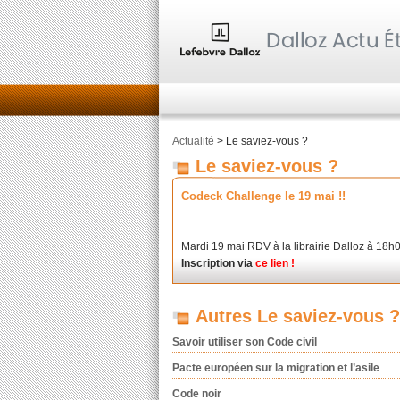
Actualité
> Le saviez-vous ?
Le saviez-vous ?
Codeck Challenge le 19 mai !!
Mardi 19 mai RDV à la librairie Dalloz à 18h
Inscription via
ce lien
!
Autres Le saviez-vous ?
Savoir utiliser son Code civil
Pacte européen sur la migration et l’asile
Code noir