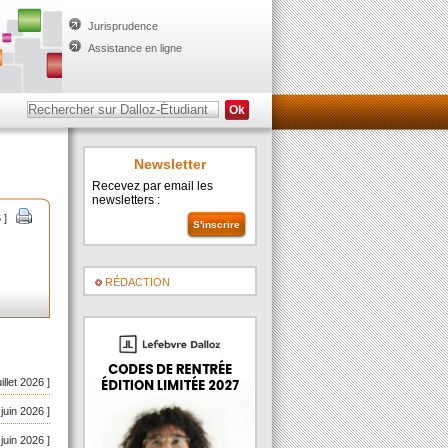
Jurisprudence
Assistance en ligne
Newsletter
Recevez par email les
newsletters :
 ]
RÉDACTION
uillet 2026 ]
 juin 2026 ]
 juin 2026 ]