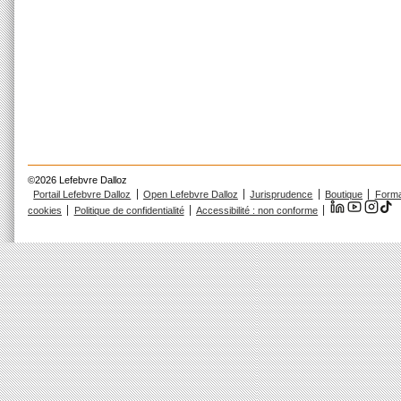
©2026 Lefebvre Dalloz
Portail Lefebvre Dalloz
Open Lefebvre Dalloz
Jurisprudence
Boutique
Forma
cookies
Politique de confidentialité
Accessibilité : non conforme