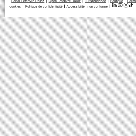
Portail Lefebvre Dalloz
Open Lefebvre Dalloz
Jurisprudence
Boutique
Forma
cookies
Politique de confidentialité
Accessibilité : non conforme