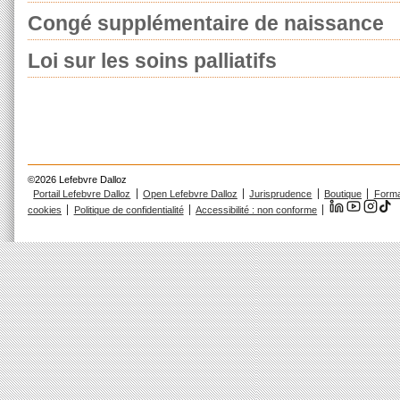
Congé supplémentaire de naissance
Loi sur les soins palliatifs
©2026 Lefebvre Dalloz
Portail Lefebvre Dalloz
Open Lefebvre Dalloz
Jurisprudence
Boutique
Forma
cookies
Politique de confidentialité
Accessibilité : non conforme