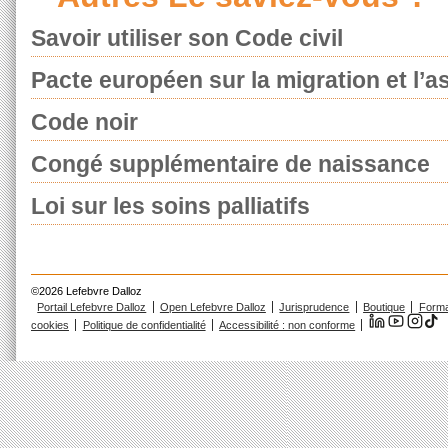
Savoir utiliser son Code civil
Pacte européen sur la migration et l’as
Code noir
Congé supplémentaire de naissance
Loi sur les soins palliatifs
©2026 Lefebvre Dalloz
Portail Lefebvre Dalloz
Open Lefebvre Dalloz
Jurisprudence
Boutique
Forma
cookies
Politique de confidentialité
Accessibilité : non conforme