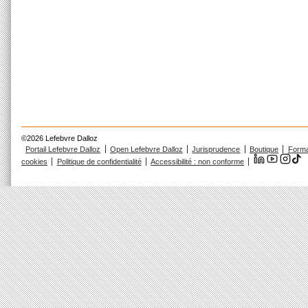
©2026 Lefebvre Dalloz
Portail Lefebvre Dalloz
Open Lefebvre Dalloz
Jurisprudence
Boutique
Forma
cookies
Politique de confidentialité
Accessibilité : non conforme