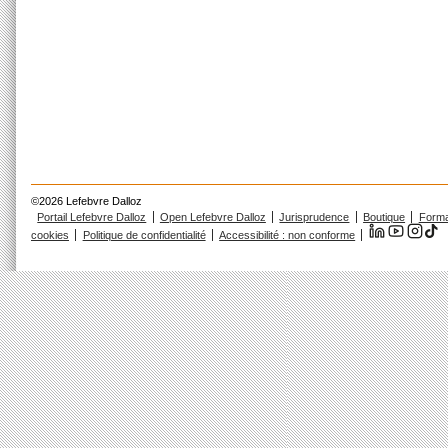
©2026 Lefebvre Dalloz
Portail Lefebvre Dalloz
Open Lefebvre Dalloz
Jurisprudence
Boutique
Forma
cookies
Politique de confidentialité
Accessibilité : non conforme