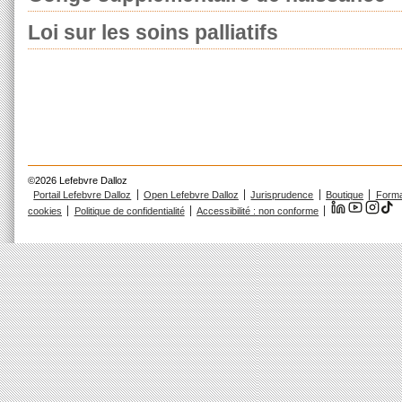
Loi sur les soins palliatifs
©2026 Lefebvre Dalloz
Portail Lefebvre Dalloz
Open Lefebvre Dalloz
Jurisprudence
Boutique
Forma
cookies
Politique de confidentialité
Accessibilité : non conforme