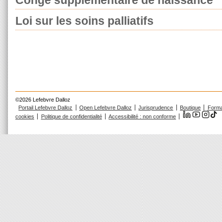
Congé supplémentaire de naissance
Loi sur les soins palliatifs
©2026 Lefebvre Dalloz
Portail Lefebvre Dalloz
Open Lefebvre Dalloz
Jurisprudence
Boutique
Forma
cookies
Politique de confidentialité
Accessibilité : non conforme