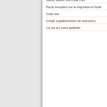
Savoir utiliser son Code civil
Pacte européen sur la migration et l’asile
Code noir
Congé supplémentaire de naissance
Loi sur les soins palliatifs