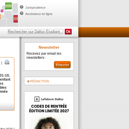
Jurisprudence
Assistance en ligne
Newsletter
Recevez par email les
newsletters :
1 ]
131-10
,
’enfant
RÉDACTION
tes
bles
onnée
uillet 2026 ]