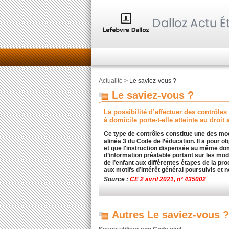
Actualité
> Le saviez-vous ?
Le saviez-vous ?
La possibilité d’effectuer des contrôles
à domicile porte-t-elle atteinte au droit
Ce type de contrôles constitue une des modal
alinéa 3 du Code de l’éducation. Il a pour obj
et que l'instruction dispensée au même domi
d’information préalable portant sur les mo
de l’enfant aux différentes étapes de la pro
aux motifs d’intérêt général poursuivis et n
Source :
CE 2 avril 2021, n° 435002
Autres Le saviez-vous ?