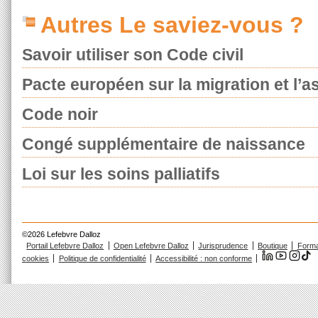
Autres Le saviez-vous ?
Savoir utiliser son Code civil
Pacte européen sur la migration et l’as
Code noir
Congé supplémentaire de naissance
Loi sur les soins palliatifs
©2026 Lefebvre Dalloz
Portail Lefebvre Dalloz
Open Lefebvre Dalloz
Jurisprudence
Boutique
Forma
cookies
Politique de confidentialité
Accessibilité : non conforme