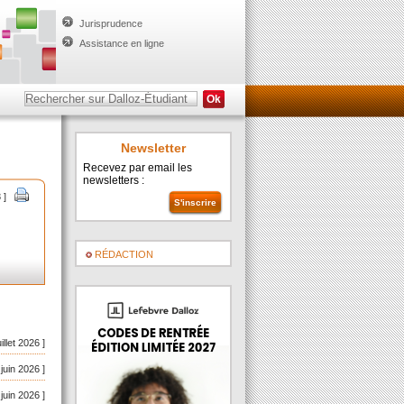
Jurisprudence
Assistance en ligne
Newsletter
Recevez par email les
newsletters :
 ]
RÉDACTION
uillet 2026 ]
 juin 2026 ]
 juin 2026 ]