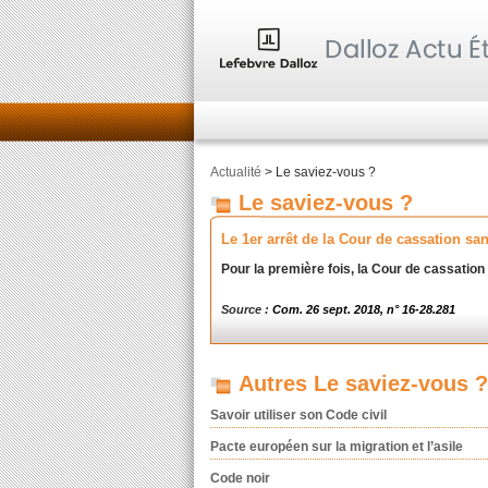
Actualité
> Le saviez-vous ?
Le saviez-vous ?
Le 1er arrêt de la Cour de cassation san
Pour la première fois, la Cour de cassatio
Source :
Com. 26 sept. 2018, n° 16-28.281
Autres Le saviez-vous ?
Savoir utiliser son Code civil
Pacte européen sur la migration et l’asile
Code noir