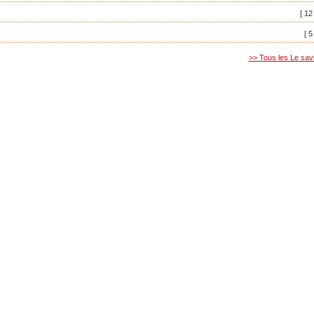
[ 12
[ 5
>> Tous les Le sav