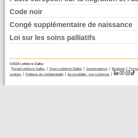
Code noir
Congé supplémentaire de naissance
Loi sur les soins palliatifs
©2026 Lefebvre Dalloz
Portail Lefebvre Dalloz
Open Lefebvre Dalloz
Jurisprudence
Boutique
Forma
cookies
Politique de confidentialité
Accessibilité : non conforme