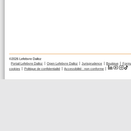
©2026 Lefebvre Dalloz
Portail Lefebvre Dalloz
Open Lefebvre Dalloz
Jurisprudence
Boutique
Forma
cookies
Politique de confidentialité
Accessibilité : non conforme