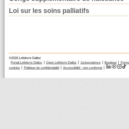
Loi sur les soins palliatifs
©2026 Lefebvre Dalloz
Portail Lefebvre Dalloz
Open Lefebvre Dalloz
Jurisprudence
Boutique
Forma
cookies
Politique de confidentialité
Accessibilité : non conforme