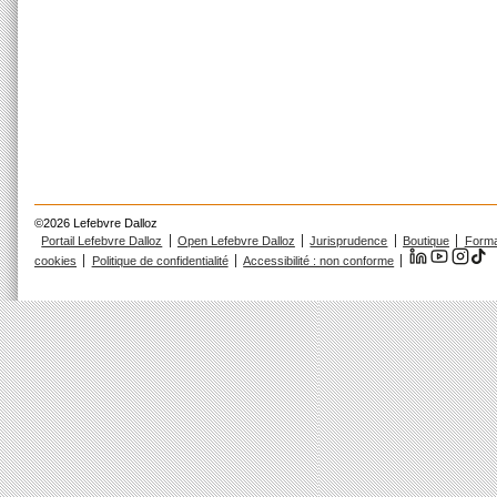
©2026 Lefebvre Dalloz
Portail Lefebvre Dalloz
Open Lefebvre Dalloz
Jurisprudence
Boutique
Forma
cookies
Politique de confidentialité
Accessibilité : non conforme