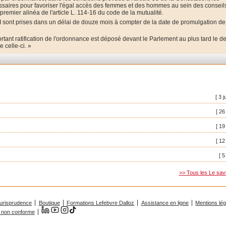
ssaires pour favoriser l'égal accès des femmes et des hommes au sein des conseil
remier alinéa de l'article L. 114-16 du code de la mutualité.
II sont prises dans un délai de douze mois à compter de la date de promulgation de
tant ratification de l'ordonnance est déposé devant le Parlement au plus tard le de
 celle-ci. »
[ 3 j
[ 26
[ 19
[ 12
[ 5
>> Tous les Le sav
urisprudence
Boutique
Formations Lefebvre Dalloz
Assistance en ligne
Mentions lé
 : non conforme