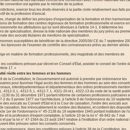
le Conseil national des barreaux conclut une convention avec l'Union nationale des c
e convention est agréée par le ministre de la justice.
idictions, exercer tous les droits réservés à la partie civile relativement aux faits po
ectif de la profession d'avocat.
e, chargé de définir les principes d'organisation de la formation et d'en harmoniser
tions de formation des centres régionaux de formation professionnelle et exerce en
ionnelle les attributions qui lui sont dévolues à l'article 14-1. Il détermine les
ns de spécialisation, dresse la liste nationale des membres du jury prévu au premi
tionale des avocats titulaires de mentions de spécialisation.
s personnes susceptibles de bénéficier de la directive 2005/36/ CE du 7 septembre 20
ir les épreuves de l'examen de contrôle des connaissances prévu au dernier alinéa
ège en matière de formation professionnelle, des magistrats et des membres de
les conditions prévues par décret en Conseil d'État, assister le conseil de l'ordre 
rticle 17. »
alité réelle entre les femmes et les hommes
le 38 de la Constitution, le Gouvernement est autorisé à prendre par ordonnance les
ssaires pour favoriser l'égal accès des femmes et des hommes au sein des conseil
égionaux, interdépartementaux et départementaux des ordres professionnels mentio
, L. 4312-3, L. 4312-5, L. 4312-7, L. 4321-20 et L. 4322-13 du code de la santé publ
° 71-1130 du 31 décembre 1971 portant réforme de certaines professions judiciaires e
 77-2 du 3 janvier 1977 sur l'architecture, à l'article 8 de l'ordonnance du 10 septemb
e des avocats au Conseil d'Etat et à la Cour de cassation, l'ordre des avocats aux
de cassation, fixe irrévocablement le nombre des titulaires, et contient des disposit
'article 1er de l'ordonnance n° 45-2138 du 19 septembre 1945 portant institution de l'
re et la profession d'expert-comptable, à l'article 10 de la loi n° 46-942 du 7 mai
 et par la loi n° 47-1564 du 23 août 1947 relative à l'institution d'un ordre national
euvent être prévues selon les conseils concernés.
par ordonnance, dans les conditions prévues à l'article 38 de la Constitution, les