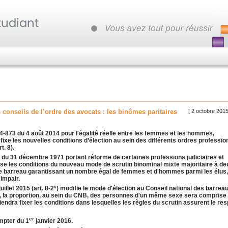
[ 2 octobre 2015
 conseils de l’ordre des avocats : les binômes paritaires
2014-873 du 4 août 2014 pour l'égalité réelle entre les femmes et les hommes,
fixe les nouvelles conditions d’élection au sein des différents ordres professio
. 8).
1130 du 31 décembre 1971 portant réforme de certaines professions judiciaires et
écise les conditions du nouveau mode de scrutin binominal mixte majoritaire à de
que barreau garantissant un nombre égal de femmes et d'hommes parmi les élus
 impair.
illet 2015 (art. 8-2°) modifie le mode d'élection au Conseil national des barreau
i, la proportion, au sein du CNB, des personnes d'un même sexe sera comprise
iendra fixer les conditions dans lesquelles les règles du scrutin assurent le re
er
mpter du 1
janvier 2016.