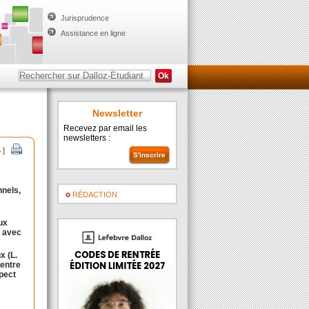
Jurisprudence
Assistance en ligne
Newsletter
Recevez par email les
newsletters :
 ]
nnels,
RÉDACTION
ux
, avec
x (L.
 entre
spect