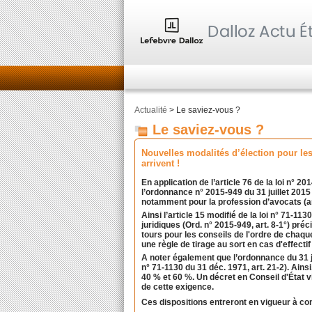
Actualité
> Le saviez-vous ?
Le saviez-vous ?
Nouvelles modalités d’élection pour les
arrivent !
En application de l’article 76 de la loi n° 
l’ordonnance n° 2015-949 du 31 juillet 2015 
notamment pour la profession d’avocats (art
Ainsi l’article 15 modifié de la loi n° 71-
juridiques (Ord. n° 2015-949, art. 8-1°) pr
tours pour les conseils de l'ordre de cha
une règle de tirage au sort en cas d'effectif
A noter également que l’ordonnance du 31 ju
n° 71-1130 du 31 déc. 1971, art. 21-2
)
. Ains
40 % et 60 %. Un décret en Conseil d'État v
de cette exigence.
Ces dispositions entreront en vigueur à co