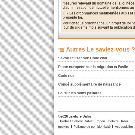
mesures relevant du domaine de la loi néce
d'administration de mutuelle mentionnés au p
III. - Les ordonnances mentionnées aux I et 
présente loi.
Pour chaque ordonnance, un projet de loi por
jour du sixième mois suivant la publication de
Autres Le saviez-vous ?
Savoir utiliser son Code civil
Pacte européen sur la migration et l’asile
Code noir
Congé supplémentaire de naissance
Loi sur les soins palliatifs
©2026 Lefebvre Dalloz
Portail Lefebvre Dalloz
Open Lefebvre Dalloz
J
cookies
Politique de confidentialité
Accessibilité