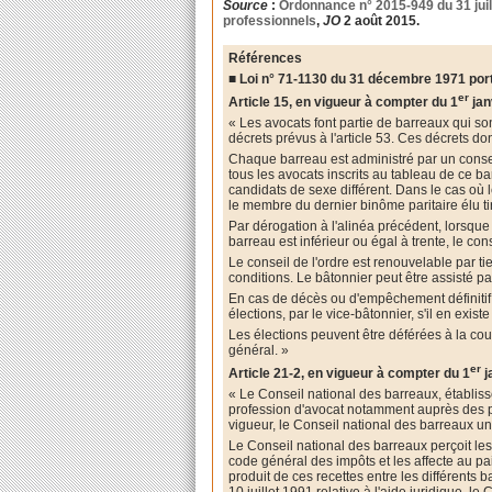
Source
:
Ordonnance n° 2015-949 du 31 juil
professionnels
,
JO
2 août 2015.
Références
■ Loi n° 71-1130 du 31 décembre 1971 port
er
Article 15, en vigueur à compter du 1
jan
« Les avocats font partie de barreaux qui so
décrets prévus à l'article 53. Ces décrets d
Chaque barreau est administré par un conseil 
tous les avocats inscrits au tableau de ce 
candidats de sexe différent. Dans le cas o
le membre du dernier binôme paritaire élu tir
Par dérogation à l'alinéa précédent, lorsque
barreau est inférieur ou égal à trente, le con
Le conseil de l'ordre est renouvelable par 
conditions. Le bâtonnier peut être assisté 
En cas de décès ou d'empêchement définitif d
élections, par le vice-bâtonnier, s'il en exis
Les élections peuvent être déférées à la cou
général. »
er
Article 21-2, en vigueur à compter du 1
j
« Le Conseil national des barreaux, établiss
profession d'avocat notamment auprès des po
vigueur, le Conseil national des barreaux un
Le Conseil national des barreaux perçoit les 
code général des impôts et les affecte au pai
produit de ces recettes entre les différents b