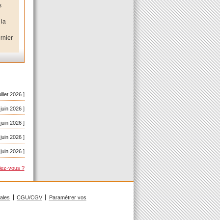
s
 la
rnier
uillet 2026 ]
 juin 2026 ]
 juin 2026 ]
 juin 2026 ]
 juin 2026 ]
iez-vous ?
gales
CGU/CGV
Paramétrer vos