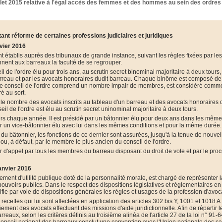
let 2015 relative à l'égal accès des femmes et des hommes au sein des ordres
ant réforme de certaines professions judiciaires et juridiques
vier 2016
nt établis auprès des tribunaux de grande instance, suivant les règles fixées par le
onnent aux barreaux la faculté de se regrouper.
de l'ordre élu pour trois ans, au scrutin secret binominal majoritaire à deux tours,
barreau et par les avocats honoraires dudit barreau. Chaque binôme est composé de
ù le conseil de l'ordre comprend un nombre impair de membres, est considéré comm
é au sort.
 le nombre des avocats inscrits au tableau d'un barreau et des avocats honoraires 
seil de l'ordre est élu au scrutin secret uninominal majoritaire à deux tours.
tiers chaque année. Il est présidé par un bâtonnier élu pour deux ans dans les mêm
par un vice-bâtonnier élu avec lui dans les mêmes conditions et pour la même durée.
u bâtonnier, les fonctions de ce dernier sont assurées, jusqu'à la tenue de nouvel
te ou, à défaut, par le membre le plus ancien du conseil de l'ordre.
r d'appel par tous les membres du barreau disposant du droit de vote et par le pro
anvier 2016
ement d'utilité publique doté de la personnalité morale, est chargé de représenter l
uvoirs publics. Dans le respect des dispositions législatives et réglementaires en
ifie par voie de dispositions générales les règles et usages de la profession d'avoc
recettes qui lui sont affectées en application des articles 302 bis Y, 1001 et 1018 A
ement des avocats effectuant des missions d'aide juridictionnelle. Afin de répartir l
arreaux, selon les critères définis au troisième alinéa de l'article 27 de la loi n° 91-