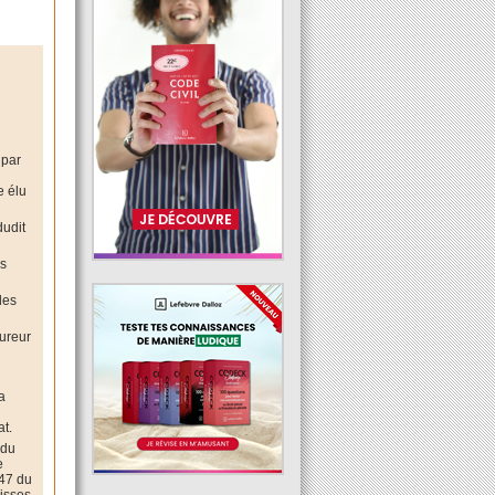
s
 par
e élu
dudit
es
les
cureur
a
at.
 du
e
647 du