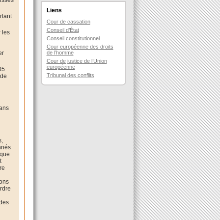
aisses
Liens
rtant
Cour de cassation
Conseil d’État
 les
Conseil constitutionnel
Cour européenne des droits
er
de l’homme
Cour de justice de l’Union
européenne
05
Tribunal des conflits
 de
dans
s,
nnés
ique
t
re
ions
ordre
 des