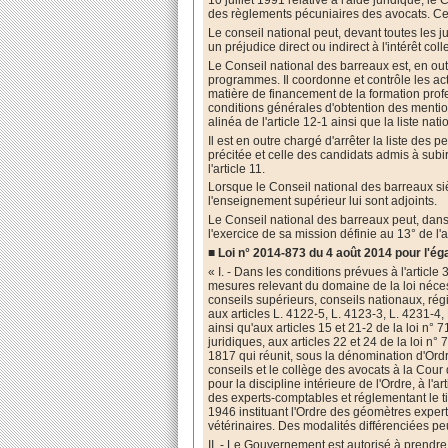
10 juillet 1991 relative à l'aide juridique, 
des règlements pécuniaires des avocats. Cett
Le conseil national peut, devant toutes les jur
un préjudice direct ou indirect à l'intérêt coll
Le Conseil national des barreaux est, en outr
programmes. Il coordonne et contrôle les ac
matière de financement de la formation profess
conditions générales d'obtention des mentio
alinéa de l'article 12-1 ainsi que la liste na
Il est en outre chargé d'arrêter la liste de
précitée et celle des candidats admis à sub
l'article 11.
Lorsque le Conseil national des barreaux si
l'enseignement supérieur lui sont adjoints.
Le Conseil national des barreaux peut, dans 
l'exercice de sa mission définie au 13° de l'a
■ Loi n° 2014-873 du 4 août 2014 pour l'ég
« I. - Dans les conditions prévues à l'artic
mesures relevant du domaine de la loi néce
conseils supérieurs, conseils nationaux, r
aux articles L. 4122-5, L. 4123-3, L. 4231-4
ainsi qu'aux articles 15 et 21-2 de la loi n
juridiques, aux articles 22 et 24 de la loi n°
1817 qui réunit, sous la dénomination d'Ordr
conseils et le collège des avocats à la Cour 
pour la discipline intérieure de l'Ordre, à l
des experts-comptables et réglementant le tit
1946 instituant l'Ordre des géomètres experts
vétérinaires. Des modalités différenciées p
II. - Le Gouvernement est autorisé à prendre 