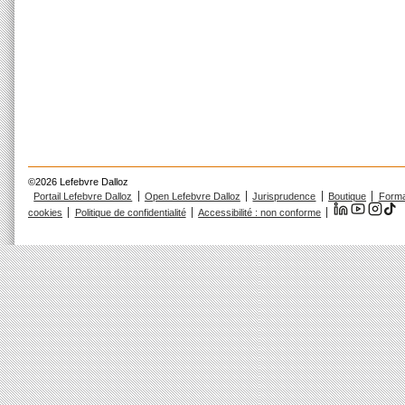
©2026 Lefebvre Dalloz
Portail Lefebvre Dalloz
Open Lefebvre Dalloz
Jurisprudence
Boutique
Forma
cookies
Politique de confidentialité
Accessibilité : non conforme