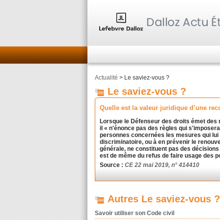
Actualité
> Le saviez-vous ?
Le saviez-vous ?
Quelle est la valeur juridique d’une r
Lorsque le Défenseur des droits émet des r
il « n'énonce pas des règles qui s'impose
personnes concernées les mesures qui lui se
discriminatoire, ou à en prévenir le renou
générale, ne constituent pas des décisions 
est de même du refus de faire usage des po
Source :
CE 22 mai 2019, n° 414410
Autres Le saviez-vous ?
Savoir utiliser son Code civil