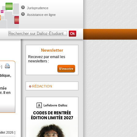
Jurisprudence
Assistance en ligne
Newsletter
Recevez par email les
newsletters :
9 ]
blique,
RÉDACTION
rtée
. Il en
uillet 2026 ]