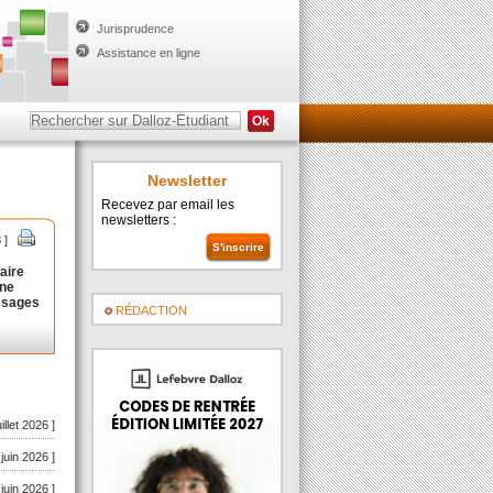
Jurisprudence
Assistance en ligne
Newsletter
Recevez par email les
newsletters :
 ]
aire
une
essages
RÉDACTION
uillet 2026 ]
 juin 2026 ]
 juin 2026 ]