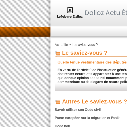
Actualité
> Le saviez-vous ?
Le saviez-vous ?
Quelle tenue vestimentaire des députés
En vertu de l’article 9 de l’Instruction gé
doit rester neutre et s’apparenter à une tenu
quelconque opinion : est ainsi notamment p
commerciaux ou de slogans de nature polit
Autres Le saviez-vous ?
Savoir utiliser son Code civil
Pacte européen sur la migration et l’asile
Code noir