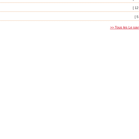
[ 12
[ 5
>> Tous les Le sav