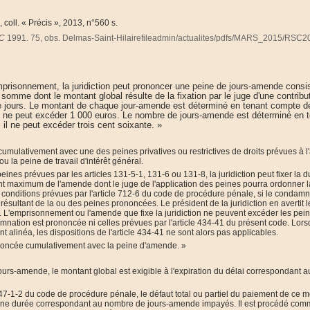
, coll.
« Précis », 2013, n°560 s.
C
1991. 75, obs. Delmas-Saint-Hilaire
fileadmin/actualites/pdfs/MARS_2015/RSC2
emprisonnement, la juridiction peut prononcer une peine de jours-amende consi
omme dont le montant global résulte de la fixation par le juge d'une contribu
e jours. Le montant de chaque jour-amende est déterminé en tenant compte d
l ne peut excéder 1 000 euros. Le nombre de jours-amende est déterminé en 
 il ne peut excéder trois cent soixante. »
mulativement avec une des peines privatives ou restrictives de droits prévues à l'a
u la peine de travail d'intérêt général.
ines prévues par les articles 131-5-1, 131-6 ou 131-8, la juridiction peut fixer la 
 maximum de l'amende dont le juge de l'application des peines pourra ordonner l
s conditions prévues par l'article 712-6 du code de procédure pénale, si le condam
 résultant de la ou des peines prononcées. Le président de la juridiction en avertit l
 L'emprisonnement ou l'amende que fixe la juridiction ne peuvent excéder les pei
mnation est prononcée ni celles prévues par l'article 434-41 du présent code. Lorsq
nt alinéa, les dispositions de l'article 434-41 ne sont alors pas applicables.
noncée cumulativement avec la peine d'amende. »
rs-amende, le montant global est exigible à l'expiration du délai correspondant a
747-1-2 du code de procédure pénale, le défaut total ou partiel du paiement de ce 
 une durée correspondant au nombre de jours-amende impayés. Il est procédé co