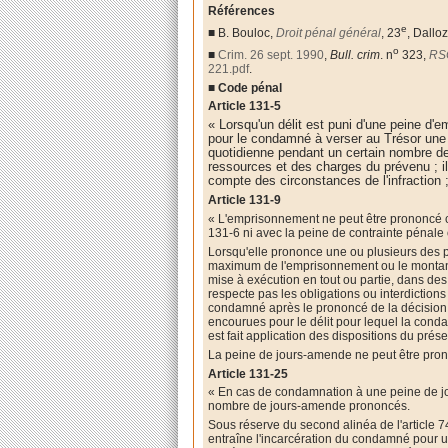
Références
e
■
B. Bouloc,
Droit pénal général
, 23
, Dalloz
o
■
Crim. 26 sept. 1990
,
Bull. crim
. n
323,
RS
221.pdf
.
■
Code pénal
Article
131-5
« Lorsqu'un délit est puni d'une peine d'
pour le condamné à verser au Trésor une s
quotidienne pendant un certain nombre d
ressources et des charges du prévenu ; i
compte des circonstances de l'infraction ;
Article
131-9
« L'emprisonnement ne peut être prononcé cu
131-6 ni avec la peine de contrainte pénale o
Lorsqu'elle prononce une ou plusieurs des pe
maximum de l'emprisonnement ou le montant
mise à exécution en tout ou partie, dans de
respecte pas les obligations ou interdictions
condamné après le prononcé de la décision.
encourues pour le délit pour lequel la conda
est fait application des dispositions du prése
La peine de jours-amende ne peut être pro
Article
131-25
« En cas de condamnation à une peine de jou
nombre de jours-amende prononcés.
Sous réserve du second alinéa de l'article 
entraîne l'incarcération du condamné pour