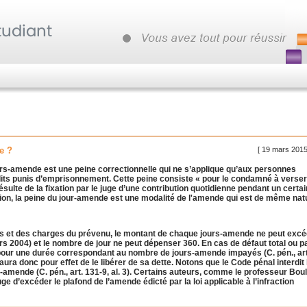
[ 19 mars 2015
e ?
ours-amende est une peine correctionnelle qui ne s’applique qu’aux personnes
lits punis d’emprisonnement. Cette peine consiste « pour le condamné à verser
ulte de la fixation par le juge d’une contribution quotidienne pendant un certai
ion, la peine du jour-amende est une modalité de l'amende qui est de même nat
s et des charges du prévenu, le montant de chaque jours-amende ne peut excé
s 2004) et le nombre de jour ne peut dépenser 360. En cas de défaut total ou pa
our une durée correspondant au nombre de jours-amende impayés (C. pén., art
aura donc pour effet de le libérer de sa dette. Notons que le Code pénal interdit 
amende (C. pén., art. 131-9, al. 3). Certains auteurs, comme le professeur Bou
e d’excéder le plafond de l’amende édicté par la loi applicable à l’infraction