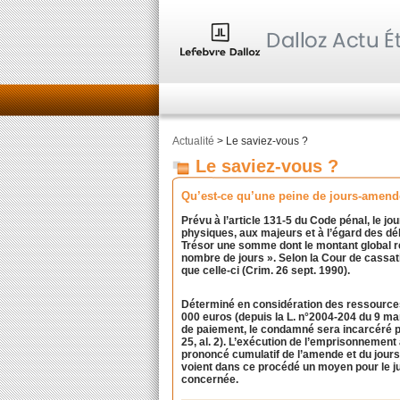
Actualité
> Le saviez-vous ?
Le saviez-vous ?
Qu’est-ce qu’une peine de jours-amend
Prévu à l’article 131-5 du Code pénal, le j
physiques, aux majeurs et à l’égard des dé
Trésor une somme dont le montant global rés
nombre de jours ». Selon la Cour de cassat
que celle-ci (Crim. 26 sept. 1990).
Déterminé en considération des ressource
000 euros (depuis la L. n°2004-204 du 9 mar
de paiement, le condamné sera incarcéré p
25, al. 2). L’exécution de l’emprisonnement 
prononcé cumulatif de l’amende et du jours-
voient dans ce procédé un moyen pour le jug
concernée.