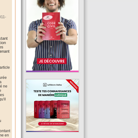
011-
stant
tion
es
tenant
rticle
durée
a
né ne
e
nes
u'il
u
montant
mme en