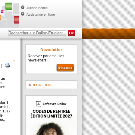
Jurisprudence
Assistance en ligne
Newsletter
Recevez par email les
newsletters :
 ]
 au
n
RÉDACTION
ure
der 1
rtiel
. 131-
le
loc,