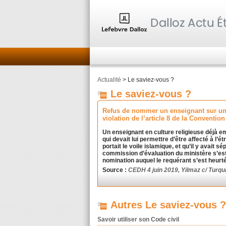
Actualité
> Le saviez-vous ?
Le saviez-vous ?
Refus de nommer un enseignant sur un p
violation de l’article 8 de la Conventi
Un enseignant en culture religieuse déjà e
qui devait lui permettre d’être affecté à l’
portait le voile islamique, et qu’il y avai
commission d’évaluation du ministère s’est
nomination auquel le requérant s’est heurt
Source :
CEDH 4 juin 2019, Yilmaz c/ Turqu
Autres Le saviez-vous ?
Savoir utiliser son Code civil