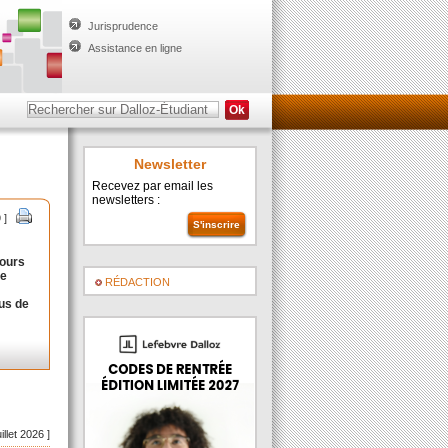
Jurisprudence
Assistance en ligne
Newsletter
Recevez par email les
newsletters :
9 ]
cours
se
RÉDACTION
fus de
uillet 2026 ]