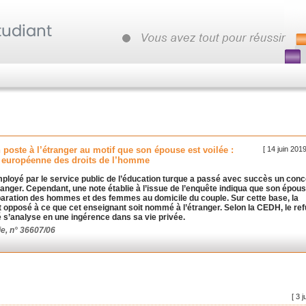
[ 14 juin 201
oste à l’étranger au motif que son épouse est voilée :
on européenne des droits de l’homme
mployé par le service public de l’éducation turque a passé avec succès un con
étranger. Cependant, une note établie à l’issue de l’enquête indiqua que son épou
t séparation des hommes et des femmes au domicile du couple. Sur cette base, la
 opposé à ce que cet enseignant soit nommé à l’étranger. Selon la CEDH, le re
é s’analyse en une ingérence dans sa vie privée.
ie, n° 36607/06
[ 3 j