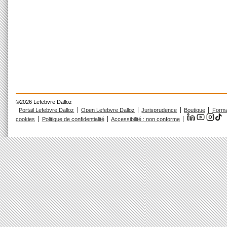
©2026 Lefebvre Dalloz
Portail Lefebvre Dalloz
Open Lefebvre Dalloz
Jurisprudence
Boutique
Forma
cookies
Politique de confidentialité
Accessibilité : non conforme