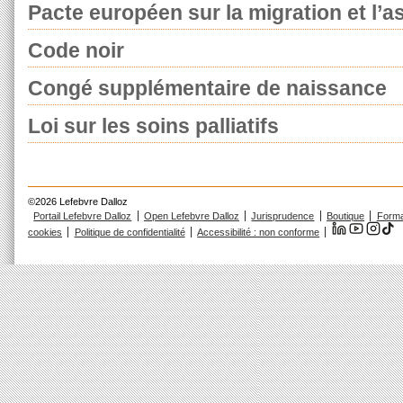
Pacte européen sur la migration et l’as
Code noir
Congé supplémentaire de naissance
Loi sur les soins palliatifs
©2026 Lefebvre Dalloz
Portail Lefebvre Dalloz
Open Lefebvre Dalloz
Jurisprudence
Boutique
Forma
cookies
Politique de confidentialité
Accessibilité : non conforme