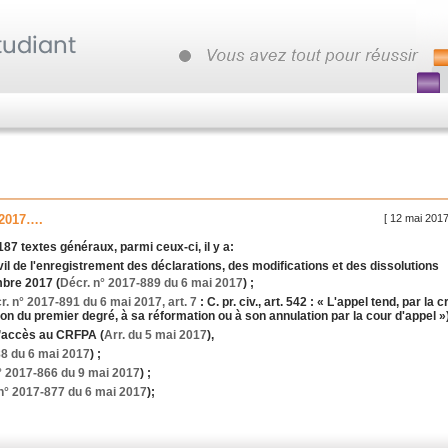
[ 12 mai 2017
i 2017….
87 textes généraux, parmi ceux-ci, il y a:
civil de l'enregistrement des déclarations, des modifications et des dissolutions
bre 2017 (
Décr. n° 2017-889 du 6 mai 2017
) ;
r. n° 2017-891 du 6 mai 2017, art. 7
: C. pr. civ., art. 542 : « L'appel tend, par la c
on du premier degré, à sa réformation ou à son annulation par la cour d'appel »)
d’accès au
CRFPA
(
Arr. du 5 mai 2017
),
88 du 6 mai 2017
) ;
° 2017-866 du 9 mai 2017
) ;
n° 2017-877 du 6 mai 2017
);