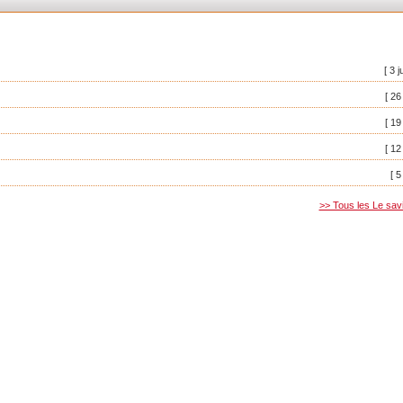
[ 3 j
[ 26
[ 19
[ 12
[ 5
>> Tous les Le sav