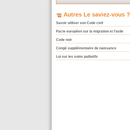
Autres Le saviez-vous ?
Savoir utiliser son Code civil
Pacte européen sur la migration et l’asile
Code noir
Congé supplémentaire de naissance
Loi sur les soins palliatifs