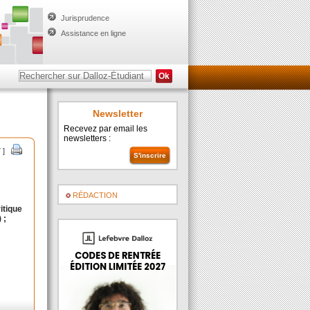
Jurisprudence
Assistance en ligne
Newsletter
Recevez par email les
newsletters :
 ]
RÉDACTION
ritique
 ;