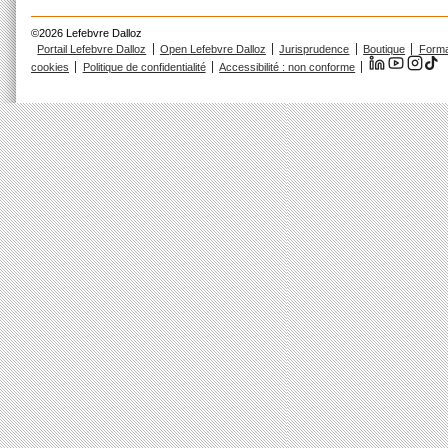
©2026 Lefebvre Dalloz
Portail Lefebvre Dalloz
Open Lefebvre Dalloz
Jurisprudence
Boutique
Forma
cookies
Politique de confidentialité
Accessibilité : non conforme