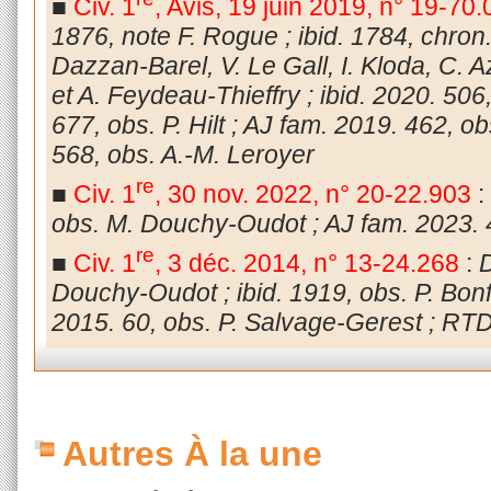
■
Civ. 1
, Avis, 19 juin 2019, n°
19-70.
1876, note F. Rogue ; ibid. 1784, chron.
Dazzan-Barel, V. Le Gall, I. Kloda, C. A
et A. Feydeau-Thieffry ; ibid. 2020.
506,
677, obs. P. Hilt ; AJ fam. 2019. 462, o
568, obs. A.-M. Leroyer
re
■
Civ. 1
, 30 nov. 2022, n° 20-22.903
:
obs. M. Douchy-Oudot ; AJ fam. 2023. 
re
■
Civ. 1
, 3 déc. 2014, n° 13-24.268
:
D
Douchy-Oudot ; ibid. 1919, obs. P. Bonfi
2015.
60, obs. P. Salvage-Gerest ; RTD
Autres À la une