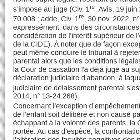
re
s’impose au juge (Civ. 1
, Avis, 19 jui
re
70.008 ; adde, Civ. 1
, 30 nov. 2022, n
expressément, dans des circonstances v
considération de l’intérêt supérieur de l’
de la CIDE). À noter que de façon excepti
peut même conduire le tribunal à rejete
parental alors que les conditions légale
la Cour de cassation l'a déjà jugé au s
déclaration judiciaire d'abandon, à laqu
judiciaire de délaissement parental s'est
2014, n° 13-24.268).
Concernant l’exception d’empêchement,
de l’enfant soit délibéré et non causé p
échappant à la volonté des parents, la 
portée. Au cas d’espèce, la confrontati
l’altération des facultés cognitives des 