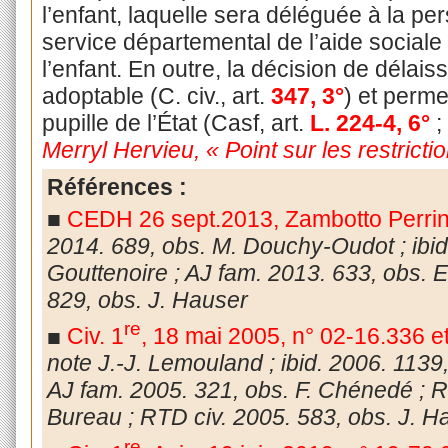
l’enfant, laquelle sera déléguée à la pe
service départemental de l’aide sociale à
l’enfant. En outre, la décision de délais
adoptable (C. civ., art.
347, 3°
) et perme
pupille de l’État (Casf, art.
L. 224-4, 6
°
;
Merryl Hervieu, « Point sur les restrictio
Références :
■
CEDH 26 sept.2013, Zambotto Perrin 
2014. 689, obs.
M. Douchy-Oudot ; ibid.
Gouttenoire ; AJ fam. 2013. 633, obs. E.
829, obs. J. Hauser
re
■
Civ. 1
, 18 mai 2005, n°
02-16.336
e
note J.-J. Lemouland ; ibid. 2006. 1139
AJ fam. 2005. 321, obs. F. Chénedé ; Re
Bureau ; RTD civ. 2005. 583, obs. J. H
re