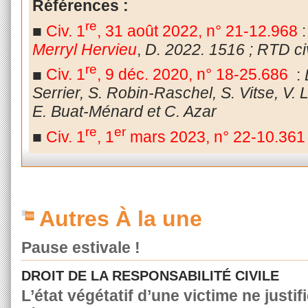
Références :
re
■
Civ. 1
, 31 août 2022, n° 21-12.968
Merryl Hervieu
,
D. 2022. 1516 ; RTD civ
re
■
Civ. 1
, 9 déc. 2020, n° 18-25.686
:
Serrier, S. Robin-Raschel, S. Vitse, V.
E. Buat-Ménard et C. Azar
re
er
■
Civ. 1
, 1
mars 2023, n° 22-10.361
Autres À la une
Pause estivale !
DROIT DE LA RESPONSABILITÉ CIVILE
L’état végétatif d’une victime ne justif