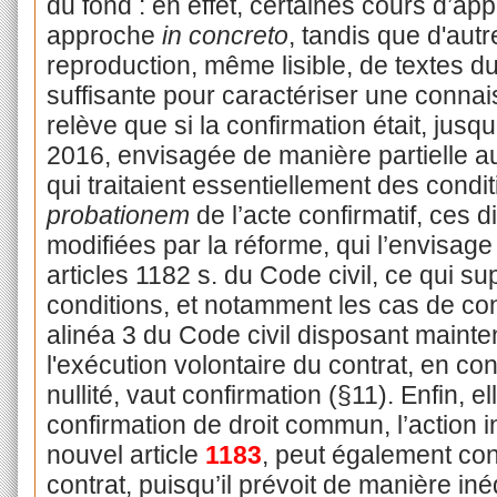
du fond : en effet, certaines cours d’ap
approche
in concreto
, tandis que d'aut
reproduction, même lisible, de textes 
suffisante pour caractériser une connai
relève que si la confirmation était, jusq
2016, envisagée de manière partielle aux
qui traitaient essentiellement des cond
probationem
de l’acte confirmatif, ces d
modifiées par la réforme, qui l’envisag
articles 1182 s. du Code civil, ce qui s
conditions, et notamment les cas de confi
alinéa 3 du Code civil disposant main
l'exécution volontaire du contrat, en c
nullité, vaut confirmation (§11). Enfin, e
confirmation de droit commun, l’action i
nouvel article
1183
, peut également con
contrat, puisqu’il prévoit de manière iné