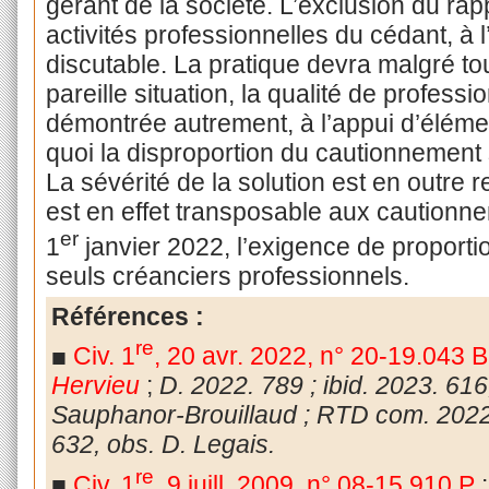
gérant de la société. L’exclusion du rap
activités professionnelles du cédant, à 
discutable. La pratique devra malgré to
pareille situation, la qualité de profess
démontrée autrement, à l’appui d’éléme
quoi la disproportion du cautionnement s
La sévérité de la solution est en outre r
est en effet transposable aux cautionn
er
1
janvier 2022, l’exigence de proporti
seuls créanciers professionnels.
Références :
re
■
Civ. 1
, 20 avr. 2022, n° 20-19.043
B
Hervieu
;
D. 2022. 789 ; ibid. 2023. 616,
Sauphanor-Brouillaud ; RTD com. 2022. 
632, obs. D. Legais.
re
■
Civ. 1
, 9 juill. 2009, n° 08-15.910
P