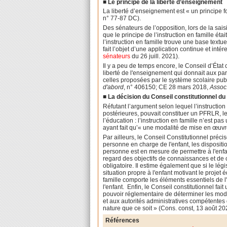
■ Le principe de la liberté d’enseignement
La liberté d’enseignement est « un principe 
n° 77-87 DC).
Des sénateurs de l’opposition, lors de la sai
que le principe de l’instruction en famille éta
l’instruction en famille trouve une base textu
fait l’objet d’une application continue et inté
sénateurs
du 26 juill. 2021).
Il y a peu de temps encore, le Conseil d’État 
liberté de l'enseignement qui donnait aux par
celles proposées par le système scolaire publi
d'abord
, n° 406150; CE 28 mars 2018,
Assoc
■ La décision du Conseil constitutionnel du
Réfutant l’argument selon lequel l’instruction
postérieures, pouvait constituer un PFRLR, le
l’éducation : l’instruction en famille n’est p
ayant fait qu’« une modalité de mise en œuvre 
Par ailleurs, le Conseil Constitutionnel précis
personne en charge de l'enfant, les disposition
personne est en mesure de permettre à l'enf
regard des objectifs de connaissances et de 
obligatoire. Il estime également que si le lég
situation propre à l'enfant motivant le projet é
famille comporte les éléments essentiels de
l'enfant. Enfin, le Conseil constitutionnel fai
pouvoir réglementaire de déterminer les modal
et aux autorités administratives compétentes 
nature que ce soit » (Cons. const, 13 août 2
Références