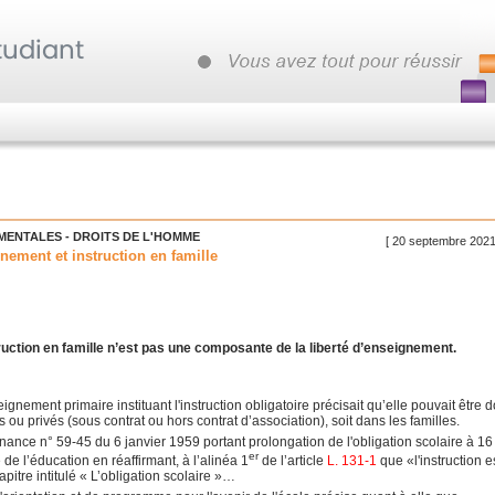
MENTALES - DROITS DE L'HOMME
[ 20 septembre 2021
nement et instruction en famille
struction en famille n’est pas une composante de la liberté d’enseignement.
ignement primaire instituant l'instruction obligatoire précisait qu’elle pouvait être
 ou privés (sous contrat ou hors contrat d’association), soit dans les familles.
nance n° 59-45 du 6 janvier 1959 portant prolongation de l'obligation scolaire à 16
er
 de l’éducation en réaffirmant, à l’alinéa 1
de l’article
L. 131-1
que «l'instruction e
hapitre intitulé « L’obligation scolaire »…