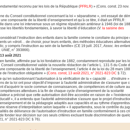
fondamental reconnu par les lois de la République (
PFRLR
) » (Cons. const. 23 nov.
sine du Conseil constitutionnel concernant la loi « séparatisme », ont essayé de dé
it une composante de la liberté d’enseignement et qu’à ce titre, il était un PFRLR :
elle dans une loi intervenue sous un régime républicain antérieur à 1946 (loi de 188
resse les libertés fondamentales, à savoir la liberté d’éducation (V.
la saisine des
considérait l’instruction des enfants dans la famille comme le corollaire du principe 
ents un «droit… de choisir, pour leurs enfants, des méthodes éducatives alternativ
c, y compris l'instruction au sein de la famille» (CE 19 juill. 2017,
Assoc. les enfan
. UNIE
, n° 393866).
 13 août 2021
 en famille, affirmée par la loi fondatrice de 1882, constamment reproduite par les lo
 Conseil constitutionnel valide la nouvelle rédaction de l’article L. 131-5 du Code 
as une composante de la liberté de l’enseignement, l’article 4 de la loi du 28 mars 18
de l'instruction obligatoire » (
Cons. const, 13 août 2021, n° 2021-823 DC
§ 72).
e qu’en subordonnant l'autorisation à la vérification de la « capacité … d'instruire »
s de la loi ont pour objectif d’imposer à l'autorité administrative de s'assurer que c
ant d'acquérir le socle commun de connaissances, de compétences et de culture a
compétences attendues à la fin de chaque cycle d'enseignement de la scolarité
islateur a précisé que cette autorisation doit être accordée en raison de « l'existenc
ducatif », il a entendu que l'autorité administrative s'assure que le projet d'instructi
 l'enseignement et de la pédagogie adaptés aux capacités et au rythme d'apprentis
t une réserve d’interprétation selon laquelle « il appartiendra, sous le contrôle du ju
ités de délivrance de l'autorisation d'instruction en famille conformément à ces cr
de fonder leur décision sur ces seuls critères excluant toute discrimination de que
021, n° 2021-823 DC § 76).