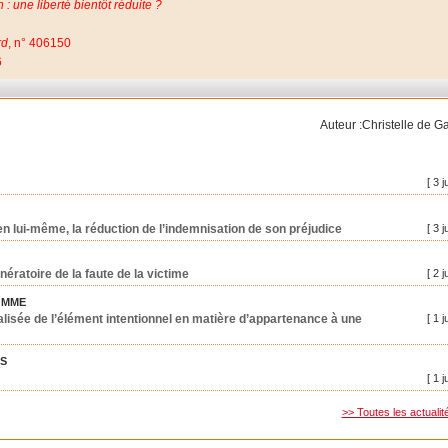
 : une liberté bientôt réduite ?
rd
, n° 406150
6
Auteur :Christelle de 
[ 3 j
, en lui-même, la réduction de l’indemnisation de son préjudice
[ 3 j
nératoire de la faute de la victime
[ 2 j
OMME
lisée de l’élément intentionnel en matière d’appartenance à une
[ 1 j
ES
[ 1 j
>> Toutes les actualit