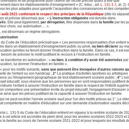
d'orientation et de programme pour l'avenir de l'école précise quant à elle que
tairement dans les établissements d’enseignement » (C. éduc., art.
L. 131-1-1
, al. 2).
eux les plus adaptés pour garantir l’acquisition des connaissances et des compét
4 août 2021 confortant le respect des principes de la République
(dite loi sépara
tion et précise désormais que : «
L'instruction obligatoire
est donnée dans
ivés
. Elle peut également,
par dérogation
, être dispensée dans
la famille
par les p
leur choix, sur autorisation … ».
on, est désormais un régime dérogatoire.
utorisation
31-5 du Code de l’éducation précisait que « Les personnes responsables d'un enfant 
scrire dans un établissement d'enseignement public ou privé,
ou bien
déclarer
au mai
ucation qu'elles lui feront donner l'instruction dans la famille. Dans ce cas, il est e
besoin de préciser le motif justifiant le recours à l’instruction en famille.
n se transforme en autorisation : «
ou bien
,
à condition d'y avoir été autorisées
par
ucation, lui donner l'instruction en famille ».
 pour les motifs suivants,
sans que puissent être invoquées d'autres raisons q
anté de l'enfant ou son handicap ;
2°
La pratique d'activités sportives ou artistiques
rance ou l'éloignement géographique de tout établissement scolaire public ;
4°
L'ex
projet éducatif, sous réserve que les personnes qui en sont responsables justifient d
truire l'enfant à assurer l'instruction en famille dans le respect de l'intérêt supéri
ion comportera une présentation écrite du projet éducatif, l'engagement d'assurer c
 ainsi que les pièces justifiant de la capacité à assurer l'instruction en famille.
ui ne peut excéder l'année scolaire sauf pour l'un des motifs prévus au 1°. Le sile
État compétente en matière d'éducation sur une demande d'autorisation vaudra déc
ticle L. 131-5 du Code de l’éducation entrent en vigueur à la rentrée scolaire de 20
ue à cet article est accordée de plein droit, pour les années scolaires 2022-2023 et
s la famille au cours de l'année scolaire 2021-2022 et pour lesquels les résultats d