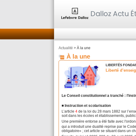
Actualité
> À la une
À la une
LIBERTÉS FONDA
Liberté d’enseig
Le Conseil constitutionnel a tranché : l’in
■ Instruction et scolarisation
L’article
4
de la loi du 28 mars 1882 sur l’ense
soit dans les écoles et établissements, publics
Une première entorse a été faite avec l'ordon
qui a introduit une dualité reprise par le Code
obligatoire» ; cet article se situant dans un c