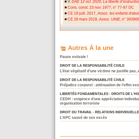
■
V.
DAE 12 oct. 2020, La liberté d’instruction
■
Cons. const. 23 nov. 1977, n° 77-87 DC
■
CE 19 juill. 2017,
Assoc. les enfants d'abo
■
CE 28 mars 2018,
Assoc. UNIE
, n° 39386
Autres À la une
Pause estivale !
DROIT DE LA RESPONSABILITÉ CIVILE
L’état végétatif d’une victime ne justifie pas
DROIT DE LA RESPONSABILITÉ CIVILE
Préjudice corporel : atténuation de l’effet exo
LIBERTÉS FONDAMENTALES - DROITS DE L'H
CEDH : exigence d’une appréciation individua
organisation terroriste
DROIT DU TRAVAIL - RELATIONS INDIVIDUELL
L’APC sauvé de ses excès