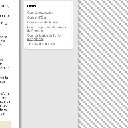
Liens
 1977,
Cour de cassation
montrer
Conseil d’État
Conseil constitutionnel
2), a
Cour européenne des droits
de l’homme
Cour de justice de l’Union
de la
européenne
es à
Tribunal des conflits
ts
is
de
82 n’en
 de la
ette
u
e d'une
on en
sage de
ge, au
itères
lque