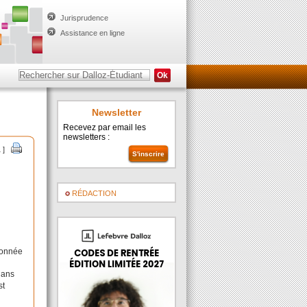
Jurisprudence
Assistance en ligne
Newsletter
Recevez par email les
newsletters :
 ]
RÉDACTION
 donnée
 ans
st