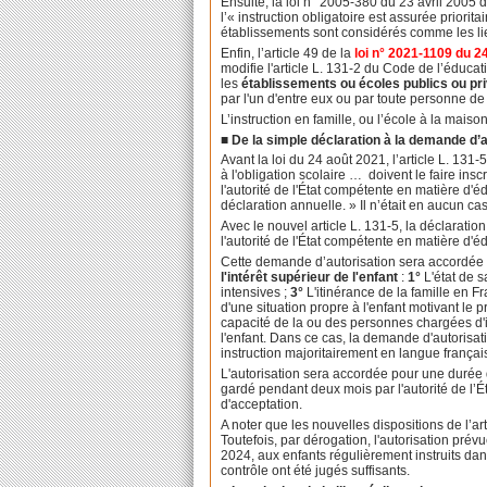
Ensuite, la loi n° 2005-380 du 23 avril 2005 
l’« instruction obligatoire est assurée priori
établissements sont considérés comme les li
Enfin, l’article 49 de la
loi n° 2021-1109 du 2
modifie l'article L. 131-2 du Code de l’éduca
les
établissements ou écoles publics ou pr
par l'un d'entre eux ou par toute personne de 
L’instruction en famille, ou l’école à la mais
■ De la simple déclaration à la demande d’a
Avant la loi du 24 août 2021, l’article L. 1
à l'obligation scolaire … doivent le faire in
l'autorité de l'État compétente en matière d'éd
déclaration annuelle. » Il n’était en aucun cas 
Avec le nouvel article L. 131-5, la déclaratio
l'autorité de l'État compétente en matière d'éd
Cette demande d’autorisation sera accordée «
l'intérêt supérieur de l'enfant
:
1°
L'état de s
intensives ;
3°
L'itinérance de la famille en F
d'une situation propre à l'enfant motivant le 
capacité de la ou des personnes chargées d'ins
l'enfant. Dans ce cas, la demande d'autorisat
instruction majoritairement en langue française
L'autorisation sera accordée pour une durée q
gardé pendant deux mois par l'autorité de l’
d'acceptation.
A noter que les nouvelles dispositions de l’ar
Toutefois, par dérogation, l'autorisation prév
2024, aux enfants régulièrement instruits dan
contrôle ont été jugés suffisants.