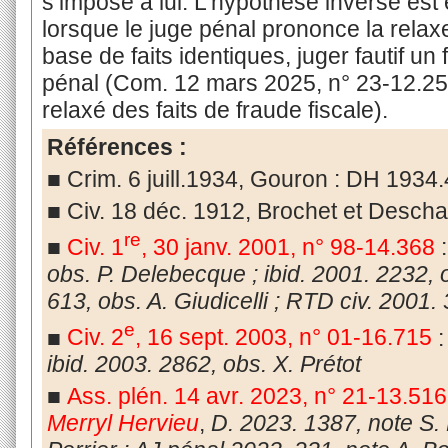
s’impose à lui. L’hypothèse inverse est
lorsque le juge pénal prononce la relaxe,
base de faits identiques, juger fautif un f
pénal (Com. 12 mars 2025, n° 23-12.253
relaxé des faits de fraude fiscale).
Références :
■ Crim. 6 juill.1934, Gouron : DH 1934
■ Civ. 18 déc. 1912, Brochet et Descha
re
■
Civ. 1
, 30 janv. 2001, n° 98-14.368
obs. P. Delebecque ; ibid. 2001. 2232, 
613, obs. A. Giudicelli ; RTD civ. 2001.
e
■
Civ. 2
, 16 sept. 2003, n° 01-16.715
ibid. 2003. 2862, obs. X. Prétot
■
Ass. plén. 14 avr. 2023, n° 21-13.51
Merryl Hervieu
,
D. 2023. 1387, note S. P