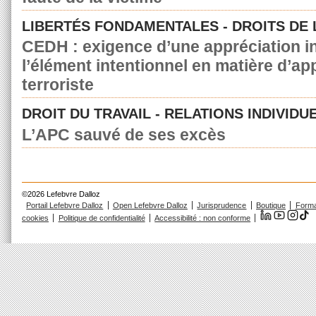
LIBERTÉS FONDAMENTALES - DROITS DE
CEDH : exigence d’une appréciation in
l’élément intentionnel en matière d’a
terroriste
DROIT DU TRAVAIL - RELATIONS INDIVIDU
L’APC sauvé de ses excès
©2026 Lefebvre Dalloz
Portail Lefebvre Dalloz
Open Lefebvre Dalloz
Jurisprudence
Boutique
Forma
cookies
Politique de confidentialité
Accessibilité : non conforme