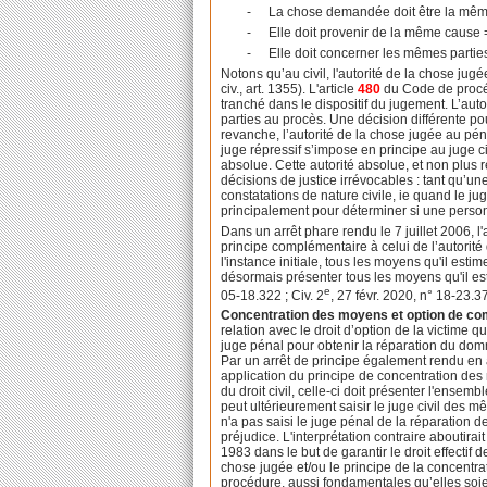
-
La chose demandée doit être la mêm
-
Elle doit provenir de la même cause 
-
Elle doit concerner les mêmes parties
Notons qu’au civil, l'autorité de la chose jugé
civ., art. 1355). L'article
480
du Code de procédu
tranché dans le dispositif du jugement. L’auto
parties au procès. Une décision différente p
revanche, l’autorité de la chose jugée au pénal s
juge répressif s’impose en principe au juge civ
absolue. Cette autorité absolue, et non plus 
décisions de justice irrévocables : tant qu’u
constatations de nature civile, ie quand le ju
principalement pour déterminer si une perso
Dans un arrêt phare rendu le 7 juillet 2006, 
principe complémentaire à celui de l’autorité
l'instance initiale, tous les moyens qu'il est
désormais présenter tous les moyens qu'il esti
e
05-18.322 ; Civ. 2
, 27 févr. 2020, n° 18-23.3
Concentration des moyens et option de comp
relation avec le droit d’option de la victime q
juge pénal pour obtenir la réparation du domma
Par un arrêt de principe également rendu en a
application du principe de concentration des m
du droit civil, celle-ci doit présenter l'ens
peut ultérieurement saisir le juge civil des
n'a pas saisi le juge pénal de la réparation de
préjudice. L'interprétation contraire aboutirait
1983 dans le but de garantir le droit effectif d
chose jugée et/ou le principe de la concentrat
procédure, aussi fondamentales qu’elles soien