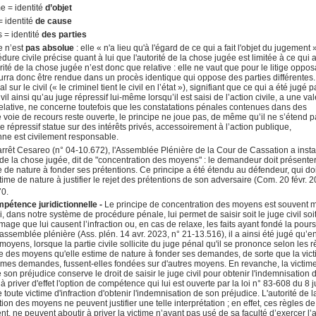
e = identité
d’objet
= identité
de cause
 = identité
des parties
e n’est
pas absolue
: elle « n'a lieu qu'à l'égard de ce qui a fait l'objet du jugement 
re civile précise quant à lui que l'autorité de la chose jugée est limitée à ce qui a
rité de la chose jugée n’est donc que relative : elle ne vaut que pour le litige oppos
ourra donc être rendue dans un procès identique qui oppose des parties différentes
ur le civil (« le criminel tient le civil en l’état »), signifiant que ce qui a été jugé p
il ainsi qu’au juge répressif lui-même lorsqu’il est saisi de l’action civile, a une va
relative, ne concerne toutefois que les constatations pénales contenues dans des
ne voie de recours reste ouverte, le principe ne joue pas, de même qu’il ne s’étend 
ge répressif statue sur des intérêts privés, accessoirement à l’action publique,
nne est civilement responsable.
l'arrêt Cesareo (n° 04-10.672), l'Assemblée Plénière de la Cour de Cassation a inst
 de la chose jugée, dit de "concentration des moyens" : le demandeur doit présenter
ime de nature à fonder ses prétentions. Ce principe a été étendu au défendeur, qui doi
me de nature à justifier le rejet des prétentions de son adversaire (Com. 20 févr. 2
70.
étence juridictionnelle -
Le principe de concentration des moyens est souvent m
ui, dans notre système de procédure pénale, lui permet de saisir soit le juge civil soit
ge que lui causent l’infraction ou, en cas de relaxe, les faits ayant fondé la pours
ssemblée plénière (Ass. plén. 14 avr. 2023, n° 21-13.516), il a ainsi été jugé qu’e
oyens, lorsque la partie civile sollicite du juge pénal qu'il se prononce selon les r
emble des moyens qu'elle estime de nature à fonder ses demandes, de sorte que la vic
 mêmes demandes, fussent-elles fondées sur d'autres moyens. En revanche, la victim
 son préjudice conserve le droit de saisir le juge civil pour obtenir l'indemnisation 
 à priver d'effet l'option de compétence qui lui est ouverte par la loi n° 83-608 du 8 ju
e toute victime d'infraction d'obtenir l'indemnisation de son préjudice. L'autorité de l
ion des moyens ne peuvent justifier une telle interprétation ; en effet, ces règles de
t, ne peuvent aboutir à priver la victime n’ayant pas usé de sa faculté d’exercer l’