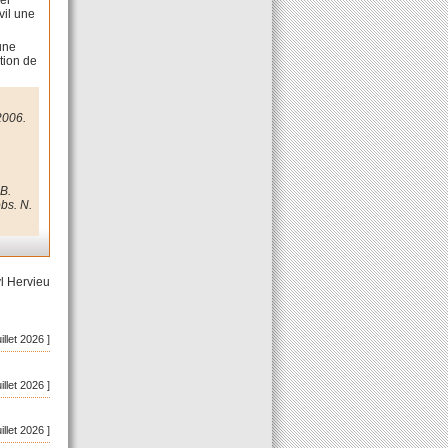
ser
vil une
une
tion de
2006.
-B.
obs. N.
l Hervieu
uillet 2026 ]
uillet 2026 ]
uillet 2026 ]