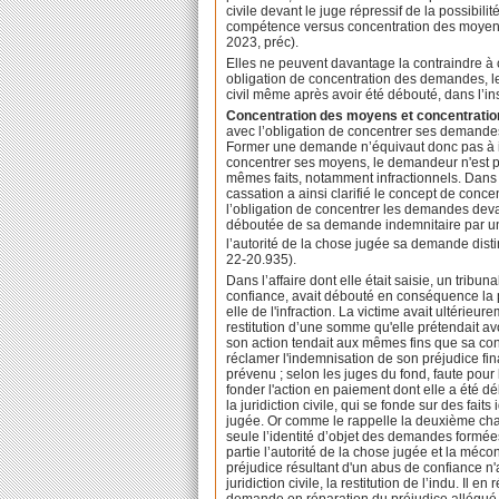
civile devant le juge répressif de la possibil
compétence versus concentration des moyens :
2023, préc).
Elles ne peuvent davantage la contraindre à
obligation de concentration des demandes, l
civil même après avoir été débouté, dans l’i
Concentration des moyens et concentrati
avec l’obligation de concentrer ses demande
Former une demande n’équivaut donc pas à i
concentrer ses moyens, le demandeur n'est 
mêmes faits, notamment infractionnels. Dans 
cassation a ainsi clarifié le concept de conce
l’obligation de concentrer les demandes devant
déboutée de sa demande indemnitaire par un
l’autorité de la chose jugée sa demande distin
22-20.935).
Dans l’affaire dont elle était saisie, un trib
confiance, avait débouté en conséquence la pa
elle de l'infraction. La victime avait ultérieur
restitution d’une somme qu'elle prétendait a
son action tendait aux mêmes fins que sa consti
réclamer l'indemnisation de son préjudice f
prévenu ; selon les juges du fond, faute pour
fonder l'action en paiement dont elle a été 
la juridiction civile, qui se fonde sur des fait
jugée. Or comme le rappelle la deuxième chambr
seule l’identité d’objet des demandes formées
partie l’autorité de la chose jugée et la méc
préjudice résultant d'un abus de confiance n'
juridiction civile, la restitution de l’indu. Il 