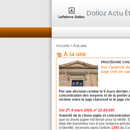
Actualité
> À la une
À la une
PROCÉDURE CIVI
Sur l’autorité d
juge civil en ca
Par une décision rendue le 6 mars dernier, 
concentration des moyens et de la portée at
victime entre le juge répressif et le juge civi
e
Civ. 2
, 6 mars 2025, n° 22-20.935
Autorité de la chose jugée et concentratio
que la chose jugée est tenue pour la vérité. E
déjà été tranchées lors d’une instance précéd
d’identité, recensés dans l'article
1355
du Cod