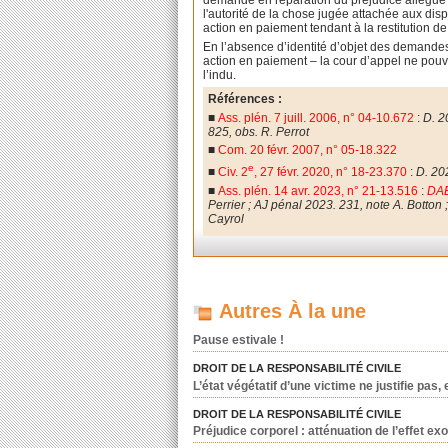
demande en réparation du préjudice allégué d
l'autorité de la chose jugée attachée aux disp
action en paiement tendant à la restitution d
En l’absence d’identité d’objet des demande
action en paiement – la cour d’appel ne pouva
l’indu.
Références :
■
Ass. plén. 7 juill. 2006, n° 04-10.672
:
D. 2
825, obs. R. Perrot
■
Com. 20 févr. 2007, n° 05-18.322
e
■
Civ. 2
, 27 févr. 2020, n° 18-23.370
:
D. 202
■
Ass. plén. 14 avr. 2023, n° 21-13.516
:
DAE
Perrier ; AJ pénal 2023. 231, note A. Botto
Cayrol
Autres À la une
Pause estivale !
DROIT DE LA RESPONSABILITÉ CIVILE
L’état végétatif d’une victime ne justifie pas
DROIT DE LA RESPONSABILITÉ CIVILE
Préjudice corporel : atténuation de l’effet exo