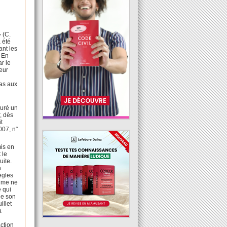
» (C.
 été
ant les
. En
ar le
leur
pas aux
auré un
, dès
t
007, n°
is en
 le
uite.
n
ègles
time ne
e qui
de son
illet
a
action