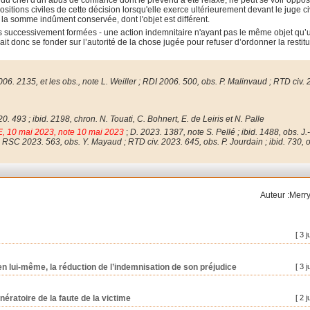
u chef d'un abus de confiance dont le prévenu a été relaxé, ne peut se voir oppo
ositions civiles de cette décision lorsqu'elle exerce ultérieurement devant le juge ci
e la somme indûment conservée, dont l'objet est différent.
s successivement formées - une action indemnitaire n'ayant pas le même objet qu’
it donc se fonder sur l’autorité de la chose jugée pour refuser d’ordonner la restitu
006. 2135, et les obs., note L. Weiller ; RDI 2006. 500, obs. P. Malinvaud ; RTD civ. 
0. 493 ; ibid. 2198, chron. N. Touati, C. Bohnert, E. de Leiris et N. Palle
, 10 mai 2023, note 10 mai 2023
;
D. 2023. 1387, note S. Pellé ; ibid. 1488, obs.
J.
n ; RSC 2023. 563, obs. Y. Mayaud ; RTD civ. 2023.
645, obs. P. Jourdain ; ibid. 730, 
Auteur :Merry
[ 3 j
, en lui-même, la réduction de l’indemnisation de son préjudice
[ 3 j
nératoire de la faute de la victime
[ 2 j