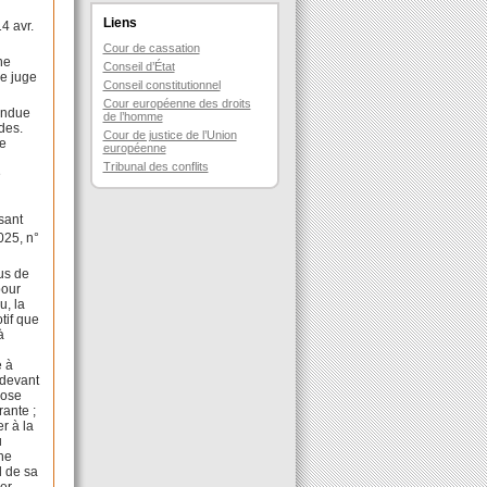
Liens
4 avr.
Cour de cassation
ne
Conseil d’État
le juge
Conseil constitutionnel
Cour européenne des droits
fondue
de l’homme
des.
Cour de justice de l’Union
de
européenne
Tribunal des conflits
e
e
sant
025, n°
bus de
pour
u, la
tif que
à
e à
 devant
hose
rante ;
r à la
u
une
al de sa