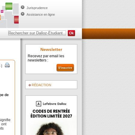
Jurisprudence
Assistance en ligne
Newsletter
Recevez par email les
newsletters :
 ]
RÉDACTION
ipe de
ignifie
i ont
nts