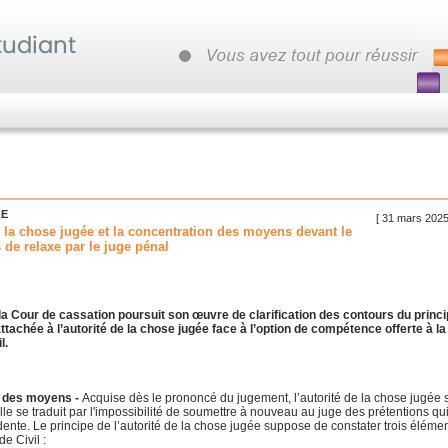
LE
[ 31 mars 2025
e la chose jugée et la concentration des moyens devant le
s de relaxe par le juge pénal
la Cour de cassation poursuit son œuvre de clarification des contours du princ
tachée à l’autorité de la chose jugée face à l’option de compétence offerte à la
l.
n des moyens -
Acquise dès le prononcé du jugement, l’autorité de la chose jugée s
lle se traduit par l'impossibilité de soumettre à nouveau au juge des prétentions qu
ente. Le principe de l’autorité de la chose jugée suppose de constater trois éléme
e Civil :