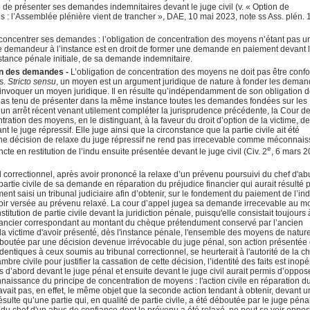
ité de présenter ses demandes indemnitaires devant le juge civil (v. « Option de
 l’Assemblée plénière vient de trancher », DAE, 10 mai 2023, note ss Ass. plén. 1
 concentrer ses demandes : l’obligation de concentration des moyens n’étant pas u
e demandeur à l’instance est en droit de former une demande en paiement devant 
nstance pénale initiale, de sa demande indemnitaire.
on des demandes -
L’obligation de concentration des moyens ne doit pas être con
s.
Stricto sensu
, un moyen est un argument juridique de nature à fonder les deman
nvoquer un moyen juridique. Il en résulte qu’indépendamment de son obligation 
pas tenu de présenter dans la même instance toutes les demandes fondées sur les
un arrêt récent venant utilement compléter la jurisprudence précédente, la Cour d
ntration des moyens, en le distinguant, à la faveur du droit d’option de la victime, d
 le juge répressif. Elle juge ainsi que la circonstance que la partie civile ait été
e décision de relaxe du juge répressif ne rend pas irrecevable comme méconnais
e
cte en restitution de l’indu ensuite présentée devant le juge civil (Civ. 2
, 6 mars 2
unal correctionnel, après avoir prononcé la relaxe d’un prévenu poursuivi du chef d'a
rtie civile de sa demande en réparation du préjudice financier qui aurait résulté 
ement saisi un tribunal judiciaire afin d’obtenir, sur le fondement du paiement de l’ind
voir versée au prévenu relaxé. La cour d’appel jugea sa demande irrecevable au mo
tution de partie civile devant la juridiction pénale, puisqu'elle consistait toujours 
inancier correspondant au montant du chèque prétendument conservé par l’ancien
 la victime d'avoir présenté, dès l'instance pénale, l'ensemble des moyens de natur
déboutée par une décision devenue irrévocable du juge pénal, son action présentée
s identiques à ceux soumis au tribunal correctionnel, se heurterait à l'autorité de la c
e civile pour justifier la cassation de cette décision, l’identité des faits est inopé
 d’abord devant le juge pénal et ensuite devant le juge civil aurait permis d’oppose
onnaissance du principe de concentration de moyens : l'action civile en réparation d
avait pas, en effet, le même objet que la seconde action tendant à obtenir, devant 
en résulte qu’une partie qui, en qualité de partie civile, a été déboutée par le juge pén