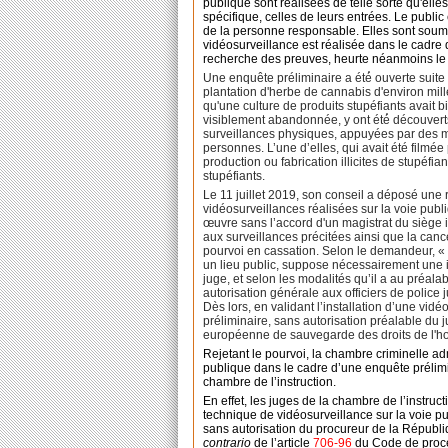
publique sont réalisées de telle sorte qu'elle
spécifique, celles de leurs entrées. Le public
de la personne responsable. Elles sont soumi
vidéosurveillance est réalisée dans le cadre 
recherche des preuves, heurte néanmoins le dr
Une enquête préliminaire a été́ ouverte suite
plantation d'herbe de cannabis d'environ mille
qu'une culture de produits stupéfiants avait
visiblement abandonnée, y ont été́ découvert
surveillances physiques, appuyées par des moy
personnes. L’une d’elles, qui avait été filme
production ou fabrication illicites de stupéfian
stupéfiants.
Le 11 juillet 2019, son conseil a déposé une 
vidéosurveillances réalisées sur la voie publ
œuvre sans l’accord d'un magistrat du siège 
aux surveillances précitées ainsi que la cance
pourvoi en cassation. Selon le demandeur, « t
un lieu public, suppose nécessairement une in
juge, et selon les modalités qu’il a au préalabl
autorisation générale aux officiers de police j
Dès lors, en validant l’installation d’une vidé
préliminaire, sans autorisation préalable du 
européenne de sauvegarde des droits de l'h
Rejetant le pourvoi, la chambre criminelle adm
publique dans le cadre d’une enquête prélimin
chambre de l’instruction.
En effet,
les juges de la chambre de l’instruct
technique
de vidéosurveillance sur la voie pub
sans autorisation du procureur de la Républi
contrario
de l’article
706-96
du Code de procéd