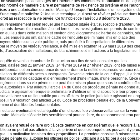
s ne visualisent pas les images de l'intérieur des immeubles d'habitation ni, de faço
 est informé de manière claire et permanente de l'existence du système et de l'autor
ses à une autorisation du préfet. Mais
quid
lorsque l'installation d'un tel système d
d’une enquête policière ? Une telle technique, qui peut se révéler précieuse dans l
oit au respect de la vie privée. Ce fut l’objet de l’arrêt du 8 décembre 2020.
 au renseignement selon lequel une habitation située était susceptible d'abriter un
 plants devant être récoltée à court terme. Les investigations ont permis de confir
 bien eu lieu dans cette maison et environ cinq kilogrammes d'herbe de cannabis, sé
s. Les enquêteurs ont, dans le cadre de l'enquête préliminaire, mis en place des
ens vidéos sur la voie publique, puis procédé́ à l'interpellation de différentes
́e par le moyen de vidéosurveillance, a été́ mise en examen le 29 mars 2019 des ch
ts, d’association de malfaiteurs, de blanchiment et d’infractions à la législation sur 
requête devant la chambre de l'instruction aux fins de voir constater que les
ique, datées des 21 janvier 2019, 14 février 2019 et 27 février 2019, ont été mises 
indépendant et en conséquence de voir ordonner la nullité des procès-verbaux rela
llation de différents actes subséquents. Devant le refus de la cour d’appel, il a fo
out dispositif de captage et d’enregistrement d’une image, d’une personne, fût-ce
gérence dans sa vie privée et ne peut être mis en place que sous le contrôle effec
e autorisées ». Par ailleurs, l’article
14
du Code de procédure pénale ne donne a
udiciaire agissant en enquête préliminaire d’utiliser un tel dispositif de leur propre 
osurveillance sur un lieu public par des officiers de police judiciaire agissant en en
juge, il y a violation des articles 14 du Code de procédure pénale et 8 de la Conven
omme et des libertés fondamentales.
et la conventionalité et la légalité d’un dispositif de vidéosurveillance sur la voie
aire. Mais elle s’écarte très sensiblement pour ce faire, du raisonnement tenu par
ion avaient refusé de faire droit à cette demande en considérant que le recours à la
lique ne portait pas atteinte à la vie privée et
que les enquêteurs pouvaient y pro
que. La motivation tenait en deux propositions. La première consiste à raisonner
a
ure pénale qui autorise les officiers de police judiciaire à participer à des opérat