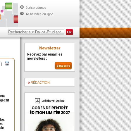
Jurisprudence
Assistance en ligne
Newsletter
Recevez par email les
newsletters :
1 ]
RÉDACTION
 vie
jectif
des
es
oie