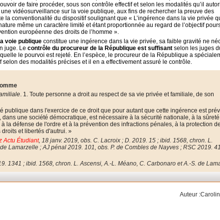
voir de faire procéder, sous son contrôle effectif et selon les modalités qu’il autor
̀ une vidéosurveillance sur la voie publique, aux fins de rechercher la preuve des
ite la conventionalité du dispositif soulignant que « L’ingérence dans la vie privée q
ature même un caractère limité et étant proportionnée au regard de l’objectif pours
 Convention européenne des droits de l’homme ».
la voie publique
constitue une ingérence dans la vie privée, sa faible gravité ne né
un juge. Le
contrôle du procureur de la République est suffisant
selon les juges d
aquelle le pourvoi est rejeté. En l’espèce,
le procureur de la République a spéciale
itif selon des modalités précises et il en a effectivement assuré le contrôle.
’homme
familiale
. 1. Toute personne a droit au respect de sa vie privée et familiale, de son
ité publique dans l'exercice de ce droit que pour autant que cette ingérence est pré
i, dans une société démocratique, est nécessaire à la sécurité nationale, à la sûreté
la défense de l'ordre et à la prévention des infractions pénales, à la protection de
roits et libertés d'autrui. »
z Actu Étudiant
, 18 janv. 2019, obs. C. Lacroix
; D. 2019. 15 ; ibid. 1568, chron. L.
. de Lamarzelle ; AJ pénal 2019. 101, obs. P. de Combles de Nayves ; RSC 2019. 4
9. 1341 ; ibid. 1568, chron. L. Ascensi, A.-L. Méano, C. Carbonaro et A.-S. de Lam
Auteur :Carolin