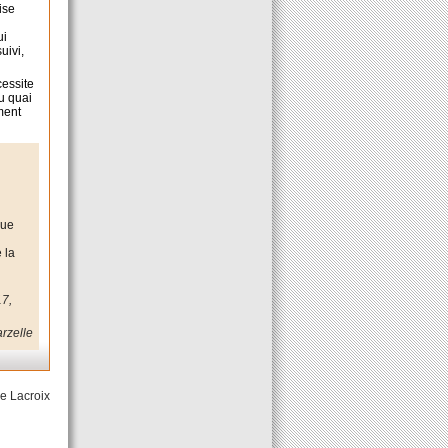
ise
ui
uivi,
cessite
u quai
ment
vue
 la
17,
arzelle
e Lacroix