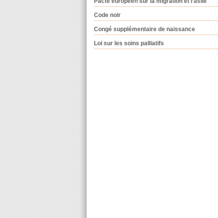
Pacte européen sur la migration et l’asile
Code noir
Congé supplémentaire de naissance
Loi sur les soins palliatifs