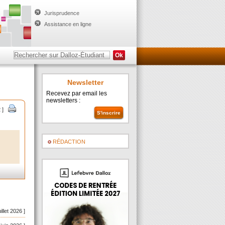
Jurisprudence
Assistance en ligne
Newsletter
Recevez par email les
newsletters :
2 ]
RÉDACTION
uillet 2026 ]