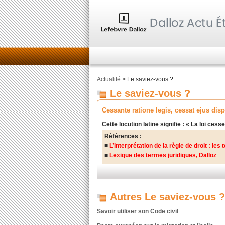
Actualité
> Le saviez-vous ?
Le saviez-vous ?
Cessante ratione legis, cessat ejus disp
Cette locution latine signifie : « La loi cess
Références :
■
L’interprétation de la règle de droit : le
■
Lexique des termes juridiques, Dalloz
Autres Le saviez-vous ?
Savoir utiliser son Code civil