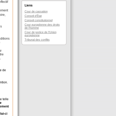
fectif
Liens
rement
Cour de cassation
ire,
Conseil d’État
n
Conseil constitutionnel
Cour européenne des droits
ns
de l’homme
Cour de justice de l’Union
européenne
nditions
Tribunal des conflits
s
ir
tre
,
e de
ention.
e telle
se
cement
lui-ci