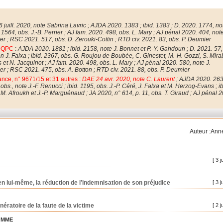
 juill. 2020, note Sabrina Lavric ; AJDA 2020. 1383 ; ibid. 1383 ; D. 2020. 1774, not
1. 1564, obs. J.-B. Perrier ; AJ fam. 2020. 498, obs. L. Mary ; AJ pénal 2020. 404, note
er ; RSC 2021. 517, obs. D. Zerouki-Cottin ; RTD civ. 2021. 83, obs. P. Deumier
9 QPC
:
AJDA 2020. 1881 ; ibid. 2158, note J. Bonnet et P.-Y. Gahdoun ; D. 2021. 57, 
en J. Falxa ; ibid. 2367, obs. G. Roujou de Boubée, C. Ginestet, M.-H. Gozzi, S. Mirab
ts et N. Jacquinot ; AJ fam. 2020. 498, obs. L. Mary ; AJ pénal 2020. 580, note J.
er ; RSC 2021. 475, obs. A. Botton ; RTD civ. 2021. 88, obs. P. Deumier
ance, n° 9671/15 et 31 autres
:
DAE 24 avr. 2020, note C. Laurent
; AJDA 2020. 263 
obs., note J.-F. Renucci ; ibid. 1195, obs. J.-P. Céré, J. Falxa et M. Herzog-Evans ; ib
. M. Afroukh et J.-P. Marguénaud ; JA 2020, n° 614, p. 11, obs. T. Giraud ; AJ pénal 
Auteur :An
[ 3 j
, en lui-même, la réduction de l’indemnisation de son préjudice
[ 3 j
nératoire de la faute de la victime
[ 2 j
OMME