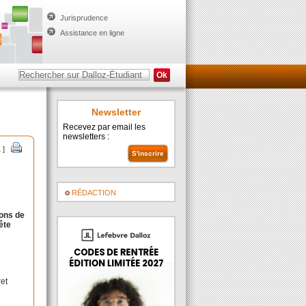
Jurisprudence
Assistance en ligne
Newsletter
Recevez par email les
newsletters :
 ]
RÉDACTION
ions de
ête
.
ret