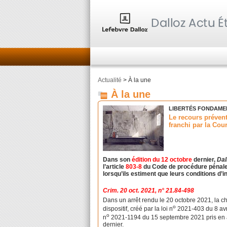
Actualité
> À la une
À la une
LIBERTÉS FONDAMEN
Le recours préventi
franchi par la Cou
Dans son
édition du 12 octobre
dernier,
Dal
l’article
803-8
du Code de procédure pénale et
lorsqu’ils estiment que leurs conditions d’in
Crim. 20 oct. 2021, n° 21.84-498
Dans un arrêt rendu le 20 octobre 2021, la 
o
dispositif, créé par la loi n
2021-403 du 8 avril
o
n
2021-1194 du 15 septembre 2021 pris en ap
dernier.