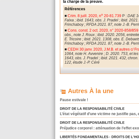
la charge de la preuve.
Références
o
■
Crim. 8 juill. 2020, n
20-81.739
P :
DAE 16
Falxa ; ibid. 1643, obs. J. Pradel ; ibid. 202
Frinchaboy ; RFDA 2021. 87, note J.-B. Perri
■
Cons. const. 2 oct. 2020, n° 2020-858/85
obs., note J. Roux ; ibid. 2020. 2056, entreti
E. Tricoire ; ibid. 2021. 1308, obs. E. Debae
Frinchaboy ; RFDA 2021. 87, note J.-B. Perri
■
CEDH 30 janv. 2020, J.M.B. et autres c/ Fr
1064, note H. Avvenire ; D. 2020. 753, et les 
1643, obs. J. Pradel ; ibid. 2021. 432, chron
122, étude J.-P. Céré
Autres À la une
Pause estivale !
DROIT DE LA RESPONSABILITÉ CIVILE
L’état végétatif d’une victime ne justifie pas
DROIT DE LA RESPONSABILITÉ CIVILE
Préjudice corporel : atténuation de l’effet exo
LIBERTÉS FONDAMENTALES - DROITS DE L'H