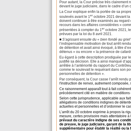
Pour autant, la Cour précise très clairement n
devant le juge judiciaire, dans le cadre d’un 
La Cour explique enfin la portée de sa propr
er
soulevés avant le 1
octobre 2021 devant la c
doivent continuer à être examinés au regard de
recours dans les affaires considérées » com
er
présentées à compter du 1
octobre 2021, l
prévues par la loi du 8 avril 2021.
■ S’agissant ensuite du « bien fondé au grief
l’indispensable motivation de tout arrêt rendu 
de détention et avait ainsi évoqué, à titre d
détenus » ou encore « la présence de cafards
Eu égard à cette description prodiguée par le
justifié sa décision. Elle a ainsi manqué d’app
arrêtée à l’antériorité du rapport du Contrôleu
comme le soulevait le requérant dans son pour
personnelles de détention ».
Par conséquent, la Cour casse l’arrêt rendu p
l'instruction de renvoi, autrement composée, 
Ce raisonnement apparaît tout à fait cohéren
précédemment cité en matière de conditions de
Selon cette jurisprudence, applicable aux faits
allégations de conditions indignes de détenti
actuelles et personnelles et d’ordonner le ca
L’arrêt du 20 octobre exprime à propos la rigu
mesure, certes provisoire mais attentatoire à
prévaut du caractère indigne de ses condi
de preuve, le juge judiciaire, garant de la li
supplémentaire pour établir la réalité ou la f