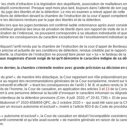
es chefs d’infraction à la législation des stupéfiants, association de malfaiteurs e
 dépôt correctionnel. Presque sept mois plus tard, toujours dans l’attente de son ju
du juge des libertés et de la détention. Le mis en examen a relevé appel de cette
nditions de détention devant la chambre de l’instruction de la cour d’appel compétent
e les décisions rendues par le juge des libertés et de la détention.
ès lors que les juges bordelais ont confirmé ladite ordonnance après avoir consid
ntrôleur général des lieux de privation de liberté dans son rapport de visite de la 
ération de l’intéressé, ne pouvaient correspondre à sa situation individuelle et qu
i-même les conséquences du caractère exceptionnel de l’encellulement individuel qu
ritiquant l’arrêt rendu par la chambre de l’instruction de la cour d’appel de Bordeau
on précise et actuelle de ses conditions de détention, rendue crédible par le rapport
iberté, la chambre de l’instruction ne pouvait faire peser sur » lui « le fardeau de l
aux magistrats d’avoir exigé de lui qu’il démontre le caractère indigne de sa dé
bre dernier, la chambre criminelle motive avec grande précision sa décision en
 du grief »,
de manière très didactique, la Cour rappelant son rôle prépondérant po
idique au regard des recommandations générales de la Cour européenne, revient sur l
éventif et effectif : « tirant les conséquences de l’arrêt J. M. B. et autres rendu le 3
ts de l’homme, la Cour de cassation, en application des articles
3
et
13
de la Conv
rt à une personne détenue la faculté d’invoquer le caractère inhumain ou dégrad
o
ntentieux de la détention provisoire (Crim. 8 juill. 2020, n
20-81.739) ». Et de pou
o
titutionnel n
2020-858/859 QPC, du 2 octobre 2020 » - qui avait été saisi par la 
tituer un recours autonome et exclusif », inséré à l’article 803-8 du Code de procédu
 « autonome et exclusif », la Cour de cassation en déduit l’incompatible coexisten
 l’arrêt commenté et qu’elle avait ouverte « de manière générale en raison de la car
tre.