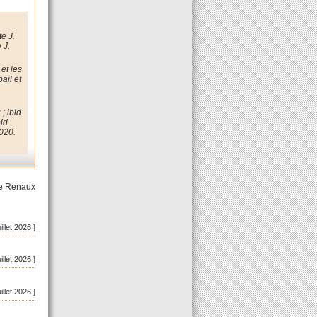
e J.
 J.
et les
ail et
; ibid.
id.
2020.
ne Renaux
uillet 2026 ]
uillet 2026 ]
uillet 2026 ]