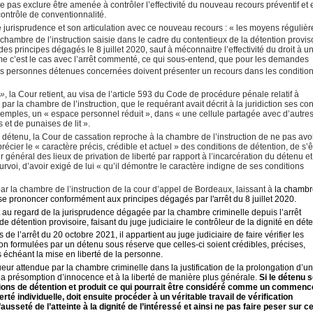
e pas exclure être amenée à contrôler l’effectivité du nouveau recours préventif et ef
contrôle de conventionnalité.
e jurisprudence et son articulation avec ce nouveau recours : « les moyens réguliè
hambre de l’instruction saisie dans le cadre du contentieux de la détention proviso
s principes dégagés le 8 juillet 2020, sauf à méconnaitre l’effectivité du droit à u
me c’est le cas avec l’arrêt commenté, ce qui sous-entend, que pour les demandes
es personnes détenues concernées doivent présenter un recours dans les conditio
 »
, la Cour retient, au visa de l’article 593 du Code de procédure pénale relatif à
par la chambre de l’instruction, que le requérant avait décrit à la juridiction ses co
’exemples, un « espace personnel réduit », dans « une cellule partagée avec d’autre
 et de punaises de lit ».
 détenu, la Cour de cassation reproche à la chambre de l’instruction de ne pas avo
récier le « caractère précis, crédible et actuel » des conditions de détention, de s’ê
r général des lieux de privation de liberté par rapport à l’incarcération du détenu et
voi, d’avoir exigé de lui « qu’il démontre le caractère indigne de ses conditions
ar la chambre de l’instruction de la cour d’appel de Bordeaux, laissant à
la chambr
se prononcer conformément aux principes dégagés par l'arrêt du 8 juillet 2020.
t au regard de la jurisprudence dégagée par la chambre criminelle depuis l’arrêt
 détention provisoire, faisant du juge judiciaire le contrôleur de la dignité en dét
 de l’arrêt du 20 octobre 2021, il appartient au juge judiciaire de faire vérifier les
on formulées par un détenu sous réserve que celles-ci soient crédibles, précises,
s échéant la mise en liberté de la personne.
eur attendue par la chambre criminelle dans la justification de la prolongation d’un
 la présomption d’innocence et à la liberté de manière plus générale.
Si le détenu 
tions de détention et produit ce qui pourrait être considéré comme un commen
berté individuelle, doit ensuite procéder à un véritable travail de vérification
ausseté de l’atteinte à la dignité de l’intéressé et ainsi ne pas faire peser sur ce