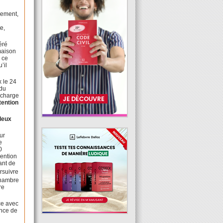
n
gement,
e,
éré
maison
e ce
’il
x le 24
 du
a charge
tention
 deux
ur
e
0
ention
ant de
rsuivre
Chambre
re
ce avec
ence de