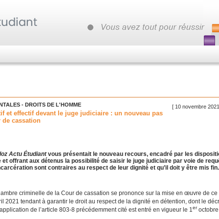
TALES - DROITS DE L'HOMME
[ 10 novembre 2021
f et effectif devant le juge judiciaire : un nouveau pas
r de cassation
loz Actu Étudiant
vous présentait le nouveau recours, encadré par les disposit
 offrant aux détenus la possibilité de saisir le juge judiciaire par voie de requ
carcération sont contraires au respect de leur dignité et qu’il doit y être mis fin
chambre criminelle de la Cour de cassation se prononce sur la mise en œuvre de ce
 2021 tendant à garantir le droit au respect de la dignité en détention, dont le déc
er
plication de l’article 803-8 précédemment cité est entré en vigueur le 1
octobre