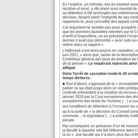
En l’espèce, un individu, mis en examen pour l
récidive et recel, a été placé sous mandat de
sa détention a été prolongée par ordonnance 
décision, faisant valoir l’indignité de ses co
rappelons-le, pour connaître des appels contr
Cet argument ne semble pas avoir prospéré d
que les données factuelles relevées par le Co
d’arrêt d’Angoulême, un an précédant l’incarc
dernier n’avait pas démontré « avoir subi lu
relève dans ce rapport ».
L’intéressé s’est alors pourvu en cassation, c
juin 2021, « alors que, saisie de la descripti
Contrôleur général des lieux de privation de l
de la preuve ».
Le requérant reproche ainsi 
allégué.
Dans l’arrêt de cassation rendu le 20 octo
temps distincts.
■ Tout d’abord, s’agissant de la « recevabilité
pallier ce qui était jusqu’alors un vide jur
contexte préexistant à la création du recours pr
janvier 2020 par la Cour européenne des droi
européenne des droits de l’homme (…) a ouve
ses conditions de détention à l’occasion du co
qu’à la suite de « la décision du Conseil cons
criminelle -, le législateur (…) a entendu ins
pénale.
Par conséquent, en présence d’un tel recours
la faculté à laquelle elle fait référence dans
la loi », une faculté qui n’a donc plus lieu d’ê