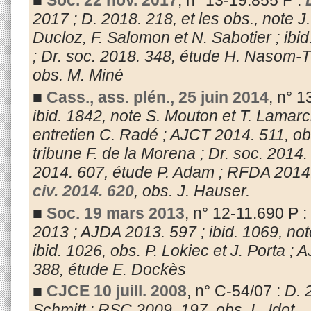
2017 ; D. 2018. 218, et les obs., note J.
Ducloz, F. Salomon et N. Sabotier ; ibid.
; Dr. soc. 2018. 348, étude H. Nasom-
obs. M. Miné
■
Cass., ass. plén., 25 juin 2014
, n° 
ibid. 1842, note S. Mouton et T. Lamarc
entretien C. Radé ; AJCT 2014. 511, obs
tribune F. de la Morena ; Dr. soc. 2014
2014. 607, étude P. Adam ; RFDA 2014.
civ. 2014. 620
, obs. J. Hauser.
■
Soc. 19 mars 2013
, n° 12-11.690 P :
2013 ; AJDA 2013. 597 ; ibid. 1069, not
ibid. 1026, obs. P. Lokiec et J. Porta ;
388, étude E. Dockès
■
CJCE 10 juill. 2008
, n° C-54/07 :
D. 
Schmitt ; RSC 2009. 197, obs. L. Idot