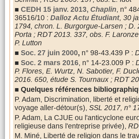
■
CEDH 15 janv. 2013,
Chaplin
, n° 4
36516/10 :
Dalloz Actu Étudiant
, 30 j
1794, chron. L. Burgorgue-Larsen ; D. 2
Porta ; RDT 2013. 337, obs. F. Laronze 
P. Lutton
■
Soc. 27 juin 2000
,
n° 98-43.439 P :
D
■
Soc. 2 mars 2016
, n° 14-23.009 P :
D
P. Flores, E. Wurtz, N. Sabotier, F. Ducl
2016. 650, étude S. Tournaux ; RDT 20
■
Quelques références bibliographi
P. Adam, Discrimination, liberté et reli
voyage aller-détour(s),
SSL 2017, n° 17
P. Adam, La CJUE ou l'anticyclone euro
religieuse dans l'entreprise privée),
RD
M. Miné, Liberté de religion dans le trava