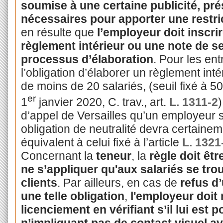
soumise à une certaine publicité, pré
nécessaires pour apporter une restric
en résulte que
l’employeur doit inscri
règlement intérieur ou une note de s
processus d’élaboration
. Pour les en
l’obligation d’élaborer un règlement intér
de moins de 20 salariés, (seuil fixé à 5
er
1
janvier 2020, C. trav., art.
L. 1311-2
)
d’appel de Versailles qu’un employeur 
obligation de neutralité devra certaine
équivalent à celui fixé à l’article
L. 1321
Concernant la
teneur
, la
règle doit êtr
ne s’appliquer qu'aux salariés se tro
clients
. Par ailleurs, en cas de
refus d
une telle obligation
,
l'employeur doit 
licenciement en vérifiant s’il lui est
n’impliquant pas de contact visuel av