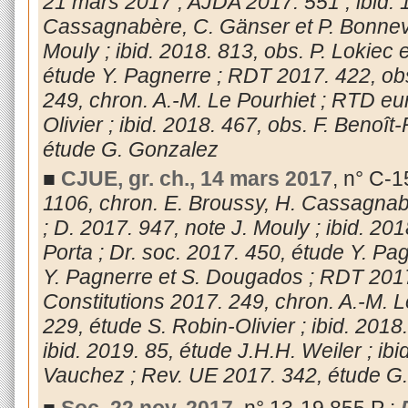
21 mars 2017 ; AJDA 2017. 551 ; ibid. 
Cassagnabère, C. Gänser et P. Bonnevil
Mouly ; ibid. 2018. 813, obs. P. Lokiec e
étude Y. Pagnerre ; RDT 2017. 422, obs
249, chron. A.-M. Le Pourhiet ; RTD eu
Olivier ; ibid. 2018. 467, obs. F. Beno
étude G. Gonzalez
■
CJUE, gr. ch., 14 mars 2017
, n° C-1
1106, chron. E. Broussy, H. Cassagnabè
; D. 2017. 947, note J. Mouly ; ibid. 201
Porta ; Dr. soc. 2017. 450, étude Y. Pag
Y. Pagnerre et S. Dougados ; RDT 2017
Constitutions 2017. 249, chron. A.-M. L
229, étude S. Robin-Olivier ; ibid. 2018
ibid. 2019. 85, étude J.H.H. Weiler ; ib
Vauchez ; Rev. UE 2017. 342, étude G
■
Soc. 22 nov. 2017
, n° 13-19.855 P :